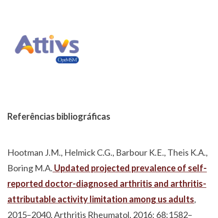
Referências bibliográficas
Hootman J.M., Helmick C.G., Barbour K.E., Theis K.A.,
Boring M.A.
Updated projected prevalence of self-
reported doctor-diagnosed arthritis and arthritis-
attributable activity limitation among us adults
,
2015–2040. Arthritis Rheumatol. 2016; 68:1582–