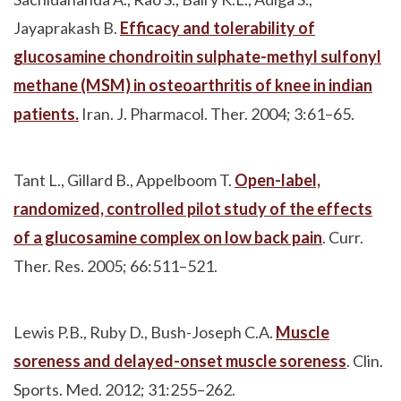
Jayaprakash B.
Efficacy and tolerability of
glucosamine chondroitin sulphate-methyl sulfonyl
methane (MSM) in osteoarthritis of knee in indian
patients.
Iran. J. Pharmacol. Ther. 2004; 3:61–65.
Tant L., Gillard B., Appelboom T.
Open-label,
randomized, controlled pilot study of the effects
of a glucosamine complex on low back pain
. Curr.
Ther. Res. 2005; 66:511–521.
Lewis P.B., Ruby D., Bush-Joseph C.A.
Muscle
soreness and delayed-onset muscle soreness
. Clin.
Sports. Med. 2012; 31:255–262.