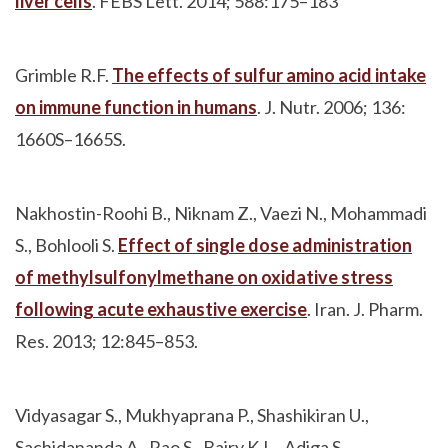
liver cells
. FEBS Lett. 2014; 588:175–183
Grimble R.F.
The effects of sulfur amino acid intake
on immune function in humans
. J. Nutr. 2006; 136:
1660S–1665S.
Nakhostin-Roohi B., Niknam Z., Vaezi N., Mohammadi
S., Bohlooli S.
Effect of single dose administration
of methylsulfonylmethane on oxidative stress
following acute exhaustive exercise
. Iran. J. Pharm.
Res. 2013; 12:845–853.
Vidyasagar S., Mukhyaprana P., Shashikiran U.,
Sachidananda A., Rao S., Bairy K.L., Adiga S.,