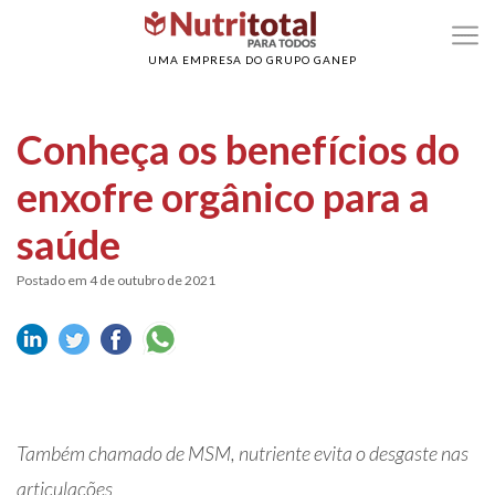
>
>
Home
Artrite e artrose
Conheça os benefícios do enxofre orgânico para a
saúde
UMA EMPRESA DO GRUPO GANEP
Conheça os benefícios do
enxofre orgânico para a
saúde
Postado em 4 de outubro de 2021
Também chamado de MSM, nutriente evita o desgaste nas
articulações