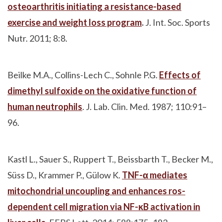
osteoarthritis initiating a resistance-based
exercise and weight loss program
.
J. Int. Soc. Sports
Nutr. 2011; 8:8.
Beilke M.A., Collins-Lech C., Sohnle P.G.
Effects of
dimethyl sulfoxide on the oxidative function of
human neutrophils
. J. Lab. Clin. Med. 1987; 110:91–
96.
Kastl L., Sauer S., Ruppert T., Beissbarth T., Becker M.,
Süss D., Krammer P., Gülow K.
TNF-α mediates
mitochondrial uncoupling and enhances ros-
dependent cell migration via NF-ĸB activation in