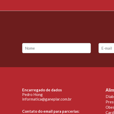
Encarregado de dados
Alim
Pedro Hong
Diab
informatica@ganeplar.com.br
Pres
Obes
Contato do email para parcerias
:
Card