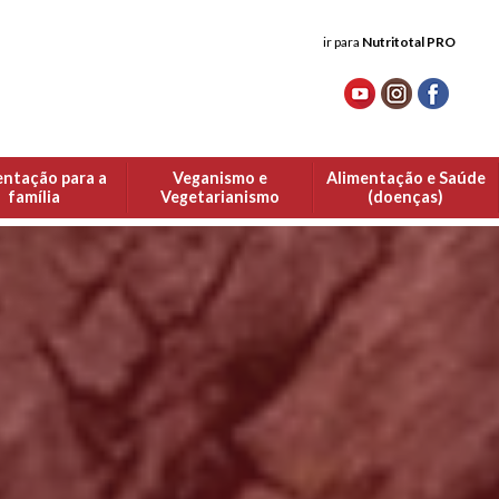
ir para
Nutritotal PRO
entação para a
Veganismo e
Alimentação e Saúde
família
Vegetarianismo
(doenças)