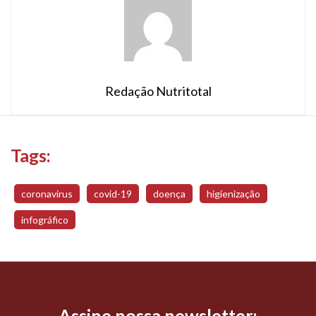
Redação Nutritotal
Tags:
coronavírus
covid-19
doença
higienização
infográfico
Assine nossa newsletter: