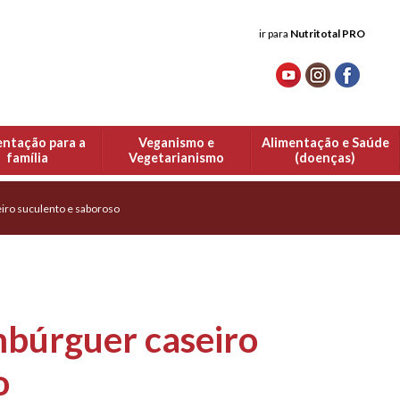
ir para
Nutritotal PRO
entação para a
Veganismo e
Alimentação e Saúde
família
Vegetarianismo
(doenças)
iro suculento e saboroso
mbúrguer caseiro
o