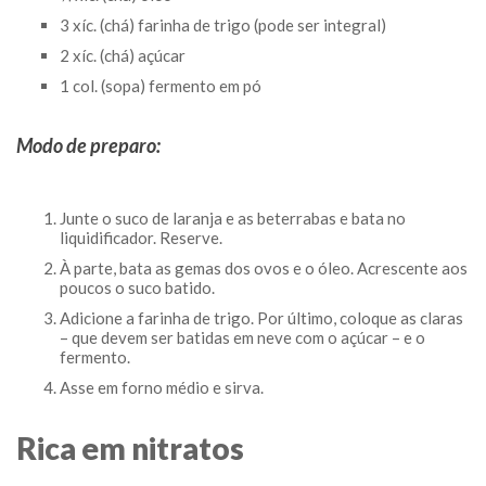
3 xíc. (chá) farinha de trigo (pode ser integral)
2 xíc. (chá) açúcar
1 col. (sopa) fermento em pó
Modo de preparo:
Junte o suco de laranja e as beterrabas e bata no
liquidificador. Reserve.
À parte, bata as gemas dos ovos e o óleo. Acrescente aos
poucos o suco batido.
Adicione a farinha de trigo. Por último, coloque as claras
– que devem ser batidas em neve com o açúcar – e o
fermento.
Asse em forno médio e sirva.
Rica em nitratos