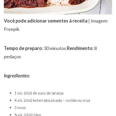
Você pode adicionar sementes à receita
| Imagem:
Freepik
Tempo de preparo:
30 minutos
Rendimento:
8
pedaços
Ingredientes:
1 xíc. (chá) de suco de laranja
4 xíc. (chá) beterraba picada – cozida ou crua
3 ovos
¾ xíc. (chá) óleo