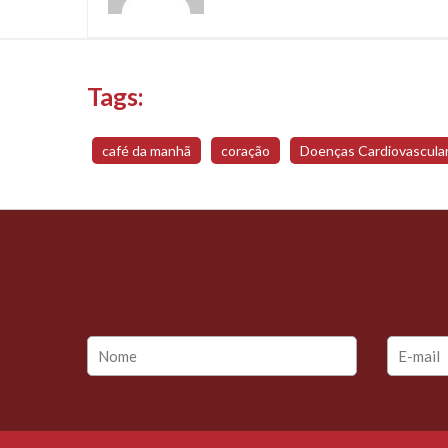
Tags:
café da manhã
coração
Doenças Cardiovascula