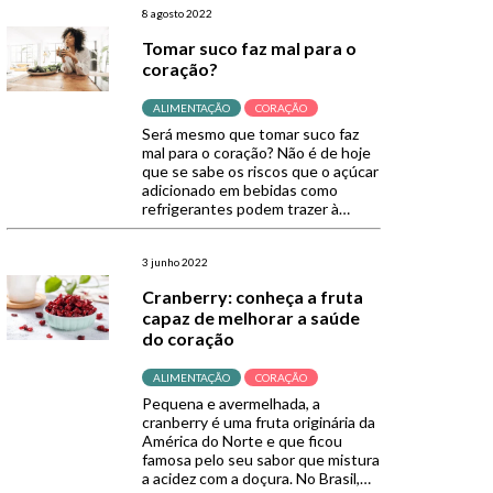
dos trunfos por trás desse
8 agosto 2022
alimento é o seu alto valor
Tomar suco faz mal para o
nutricional. Rico em nutrientes
coração?
como zinco, […]
ALIMENTAÇÃO
CORAÇÃO
Será mesmo que tomar suco faz
mal para o coração? Não é de hoje
que se sabe os riscos que o açúcar
adicionado em bebidas como
refrigerantes podem trazer à
saúde do fígado e dos ossos, por
exemplo. Porém, um estudo de
revisão publicado pelo periódico
3 junho 2022
Nutrients associou o consumo do
Cranberry: conheça a fruta
suco de frutas a […]
capaz de melhorar a saúde
do coração
ALIMENTAÇÃO
CORAÇÃO
Pequena e avermelhada, a
cranberry é uma fruta originária da
América do Norte e que ficou
famosa pelo seu sabor que mistura
a acidez com a doçura. No Brasil,