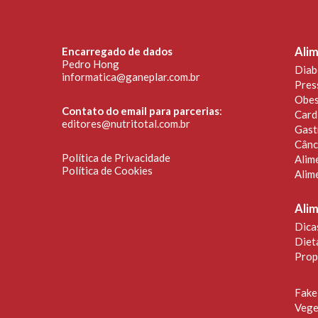
Encarregado de dados
Alim
Pedro Hong
Diab
informatica@ganeplar.com.br
Pres
Obes
Contato do email para parcerias
:
Card
editores@nutritotal.com.br
Gast
Cânc
Política de Privacidade
Alim
Política de Cookies
Alim
Ali
Dica
Diet
Prop
Fake
Vege