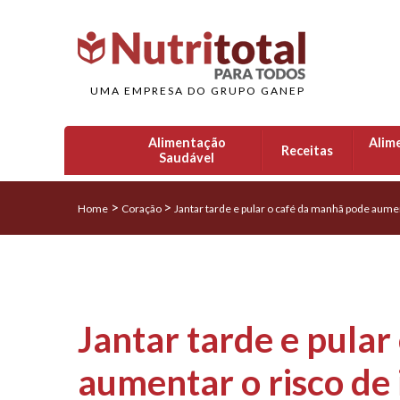
UMA EMPRESA DO GRUPO GANEP
Alimentação
Alim
Receitas
Saudável
>
>
Home
Coração
Jantar tarde e pular o café da manhã pode aumen
Jantar tarde e pula
aumentar o risco de 