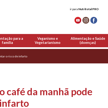
ir para
Nutritotal PRO
entação para a
Veganismo e
Alimentação e Saúde
família
Vegetarianismo
(doenças)
tar o risco de infarto
r o café da manhã pode
infarto