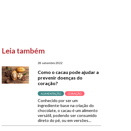
Leia também
28 setembro 2022
Como o cacau pode ajudar a
prevenir doenças do
coração?
ALIMENTAÇÃO
CORAÇÃO
Conhecido por ser um
ingrediente-base na criação do
chocolate, o cacau é um alimento
versátil, podendo ser consumido
direto do pé, ou em versões
propícias ao preparo de receitas,
como o cacau em pó e os nibs. Um