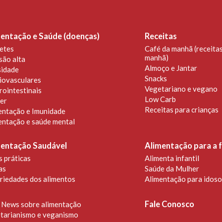
entação e Saúde (doenças)
Receitas
etes
Café da manhã (receitas
manhã)
são alta
Almoço e Jantar
idade
Snacks
iovasculares
Vegetariano e vegano
rointestinais
Low Carb
er
Receitas para crianças
entação e Imunidade
entação e saúde mental
mentação Saudável
Alimentação para a f
s práticas
Alimenta infantil
as
Saúde da Mulher
riedades dos alimentos
Alimentação para idoso
Fale Conosco
 News sobre alimentação
tarianismo e veganismo