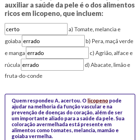
auxiliar a saúde da pele é o dos alimentos
ricos em licopeno, que incluem:
a) Tomate, melancia e
goiaba
b) Pera, maçã verde
e manga
c) Agrião, alface e
rúcula
d) Abacate, limão e
fruta-do-conde
Quem respondeu A, acertou.
O
licopeno
pode
ajudar na melhoria da função vascular e na
prevenção de doenças do coração, além de ser
um importante aliado para a saúde da pele. Sua
coloração avermelhada está presente em
alimentos como tomates, melancia, mamão e
goiaba vermelha.