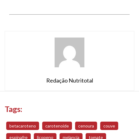
Redação Nutritotal
Tags:
betacaroteno
carotenoide
cenoura
couve
espinafre
licopeno
melancia
tomate