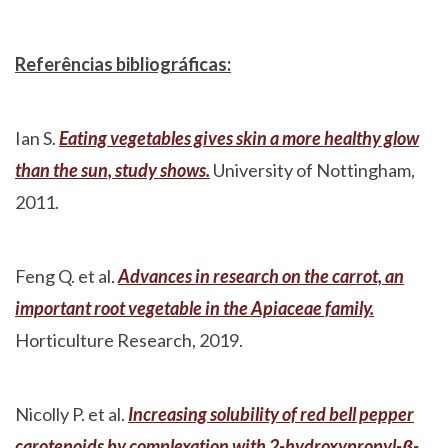
Referências bibliográficas:
Ian S.
Eating vegetables gives skin a more healthy glow
than the sun, study shows.
University of Nottingham,
2011.
Feng Q. et al.
Advances in research on the carrot, an
important root vegetable in the Apiaceae family.
Horticulture Research, 2019.
Nicolly P. et al.
Increasing solubility of red bell pepper
carotenoids by complexation with 2-hydroxypropyl-β-