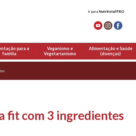
ir para
Nutritotal PRO
entação para a
Veganismo e
Alimentação e Saúde
família
Vegetarianismo
(doenças)
tes
 fit com 3 ingredientes