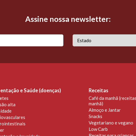
Assine nossa newsletter:
entação e Saúde (doenças)
Receitas
etes
Café da manhã (receitas
manhã)
são alta
Almoço e Jantar
idade
Snacks
iovasculares
Vegetariano e vegano
rointestinais
Low Carb
er
Receitas para crianças