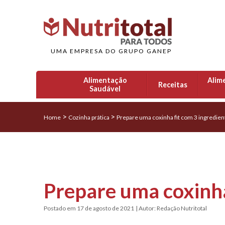
UMA EMPRESA DO GRUPO GANEP
Alimentação
Alim
Receitas
Saudável
>
>
Home
Cozinha prática
Prepare uma coxinha fit com 3 ingredien
Prepare uma coxinha
Postado em 17 de agosto de 2021
| Autor: Redação Nutritotal