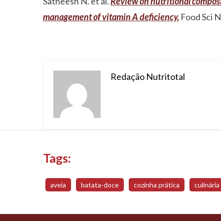
Satheesh N. et al.
Review on nutritional composit
management of vitamin A deficiency.
Food Sci N
Redação Nutritotal
Tags:
aveia
batata-doce
cozinha prática
culinária