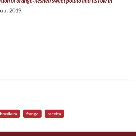
ion of orange‐fleshed sweet potato and its role in
utr. 2019.
 brasileira
frango
receita