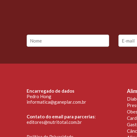
Encarregado de dados
Alim
Pedro Hong
Diab
informatica@ganeplar.com.br
Pres
Obes
Contato do email para parcerias
:
Card
editores@nutritotal.com.br
Gast
Cânc
Política de Privacidade