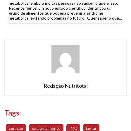
metabólica, embora muitas pessoas não saibam o que é isso.
Recentemente, um novo estudo científico identificou um
grupo de alimentos que poderia prevenir a síndrome
metabólica, evitando problemas no futuro. Quer saber o que é
a síndrome metabólica, por que ela acontece e como preveni-
la através da […]
Redação Nutritotal
Tags:
coração
emagrecimento
IMC
jantar