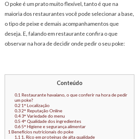
O poke é um prato muito flexível, tanto é que na
maioria dos restaurantes você pode selecionar a base,
o tipo de peixe e demais acompanhamentos que
deseja. E, falando em restaurante confira o que
observar na hora de decidir onde pedir o seu poke:
Conteúdo
0.1
Restaurante havaiano, o que conferir na hora de pedir
um poke?
0.2
1° Localização
0.3
2° Reputação Online
0.4
3° Variedade do menu
0.5
4° Qualidade dos ingredientes
0.6
5° Higiene e segurança alimentar
1
Benefícios nutricionais do poke
1.1
1. Rico em proteínas de alta qualidade