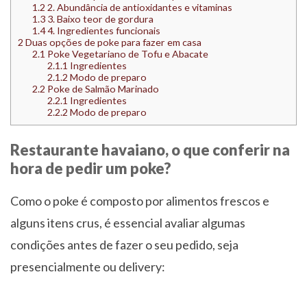
1.2
2. Abundância de antioxidantes e vitaminas
1.3
3. Baixo teor de gordura
1.4
4. Ingredientes funcionais
2
Duas opções de poke para fazer em casa
2.1
Poke Vegetariano de Tofu e Abacate
2.1.1
Ingredientes
2.1.2
Modo de preparo
2.2
Poke de Salmão Marinado
2.2.1
Ingredientes
2.2.2
Modo de preparo
Restaurante havaiano, o que conferir na
hora de pedir um poke?
Como o poke é composto por alimentos frescos e
alguns itens crus, é essencial avaliar algumas
condições antes de fazer o seu pedido, seja
presencialmente ou delivery: