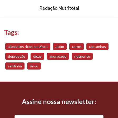
Redação Nutritotal
Tags:
alimentos ricos em zinco
atum
carne
castanhas
depressão
dicas
imunidade
nutriente
sardinha
zinco
Assine nossa newsletter: