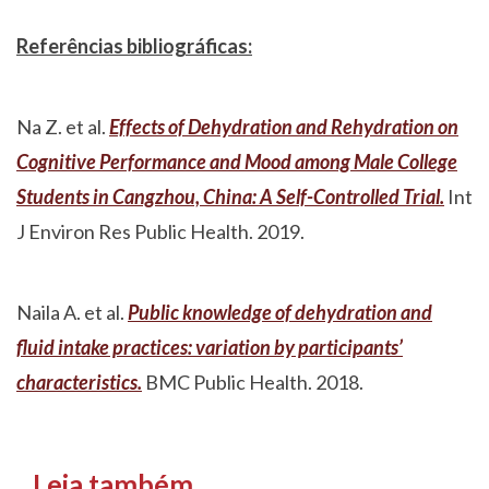
Referências bibliográficas:
Na Z. et al.
Effects of Dehydration and Rehydration on
Cognitive Performance and Mood among Male College
Students in Cangzhou, China: A Self-Controlled Trial.
Int
J Environ Res Public Health. 2019.
Naila A. et al.
Public knowledge of dehydration and
fluid intake practices: variation by participants’
characteristics.
BMC Public Health. 2018.
Leia também