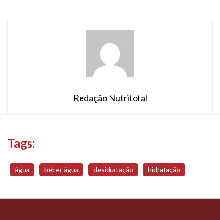
velhas […]
Redação Nutritotal
Tags:
água
beber água
desidratação
hidratação