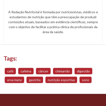
A Redação Nutritotal é formada por nutricionistas, médicos e
estudantes de nutrição que têm a preocupação de produzir
conteúdos atuais, baseados em evidência científicas, sempre
com o objetivo de facilitar a prática clínica de profissionais da
área da saúde.
Tags:
café
cafeína
câncer
chimarrão
digestão
erva mate
gastrite
nutrição esportiva
sono