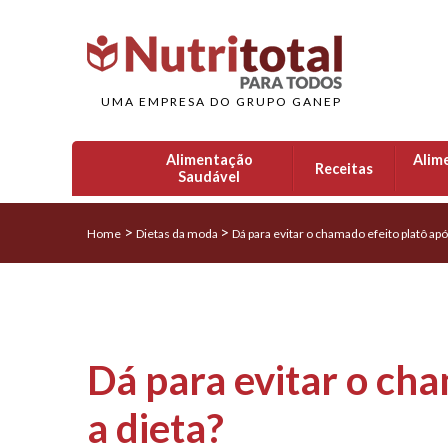
UMA EMPRESA DO GRUPO GANEP
Alimentação
Alim
Receitas
Saudável
>
>
Home
Dietas da moda
Dá para evitar o chamado efeito platô apó
Dá para evitar o cha
a dieta?