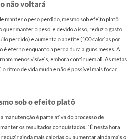
do não voltará
 de manter o peso perdido, mesmo sob efeito platô.
o quer manter o peso, e devido a isso, reduz o gasto
uilo perdido) e aumenta o apetite (100 calorias por
ão é eterno enquanto a perda dura alguns meses. A
ornam menos visíveis, embora continuem ali. As metas
 o ritmo de vida muda e não é possível mais focar
smo sob o efeito platô
 a manutenção é parte ativa do processo de
anter os resultados conquistados. “É nesta hora
reduzir ainda mais calorias ou aumentar ainda mais o