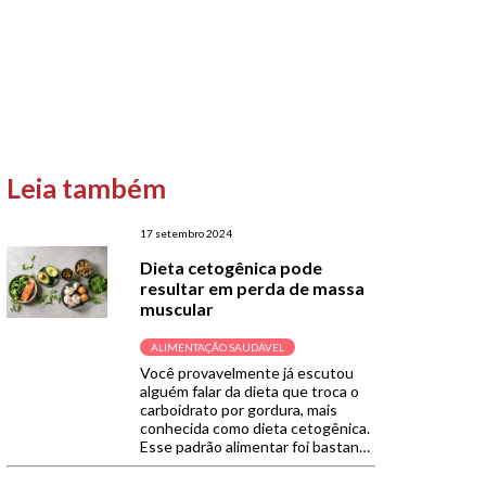
Leia também
17 setembro 2024
Dieta cetogênica pode
resultar em perda de massa
muscular
ALIMENTAÇÃO SAUDÁVEL
Você provavelmente já escutou
alguém falar da dieta que troca o
carboidrato por gordura, mais
conhecida como dieta cetogênica.
Esse padrão alimentar foi bastante
estudado para servir como
referência para o tratamento da