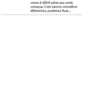
vezes é difícil saber por onde
começar. Com tantos conselhos
diferentes, podemos ficar
confusos e desistir da jornada por
uma alimentação melhor. No
entanto, uma recente pesquisa da
USP mostrou que não é tão
complicado assim. Com algumas
mudanças fáceis, os autores
mostraram que é possível […]