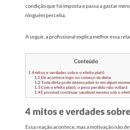
condição que foi imposta e passa a gastar men
ninguém perceba.
A seguir, a profissional explica melhor essa rel
Conteúdo
1
4 mitos e verdades sobre o efeito platô
1.1
Ele acontece logo no começo da dieta
1.2
Toda dieta pode desencadeá-lo em algum mome
1.3
Com o efeito platô, o peso perdido não voltará
1.4
É possível continuar saudável mesmo sob o efeit
4 mitos e verdades sobre
Essa reação acontece, mas a motivação não dev