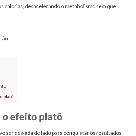
os calorias, desacelerando o metabolismo sem que
ação.
nto
o platô
 o efeito platô
e ser deixada de lado para conquistar os resultados