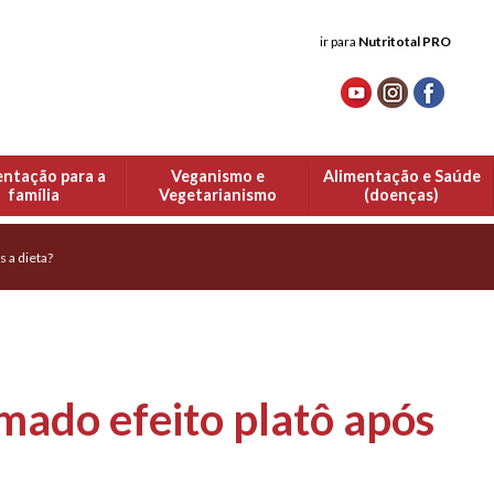
ir para
Nutritotal PRO
entação para a
Veganismo e
Alimentação e Saúde
família
Vegetarianismo
(doenças)
s a dieta?
mado efeito platô após