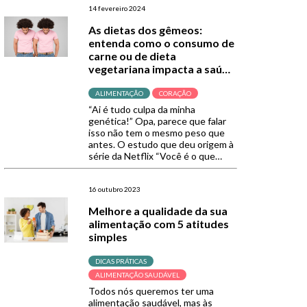
obesidade e de outras condições,
14 fevereiro 2024
mas se destacou mesmo no
As dietas dos gêmeos:
cuidado de doenças neurológicas,
entenda como o consumo de
como a epilepsia. Contudo,
carne ou de dieta
novamente a dieta cetogênica […]
vegetariana impacta a saúde
do coração
ALIMENTAÇÃO
CORAÇÃO
“Ai é tudo culpa da minha
genética!” Opa, parece que falar
isso não tem o mesmo peso que
antes. O estudo que deu origem à
série da Netflix “Você é o que
você come: as dietas dos gêmeos”
mostrou que nossas escolhas
alimentares podem ter um peso
16 outubro 2023
bem mais significativo na saúde.
Melhore a qualidade da sua
Quarenta e quatro […]
alimentação com 5 atitudes
simples
DICAS PRÁTICAS
ALIMENTAÇÃO SAUDÁVEL
Todos nós queremos ter uma
alimentação saudável, mas às