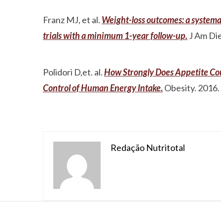
Franz MJ, et al.
Weight-loss outcomes: a systemat
trials with a minimum 1-year follow-up.
J Am Die
Polidori D,et. al.
How Strongly Does Appetite Cou
Control of Human Energy Intake.
Obesity. 2016.
Redação Nutritotal