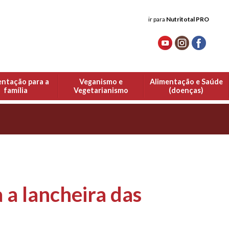
ir para
Nutritotal PRO
entação para a
Veganismo e
Alimentação e Saúde
família
Vegetarianismo
(doenças)
 a lancheira das