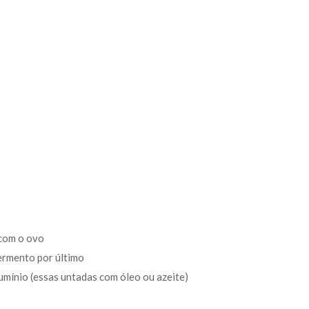
 com o ovo
ermento por último
umínio (essas untadas com óleo ou azeite)