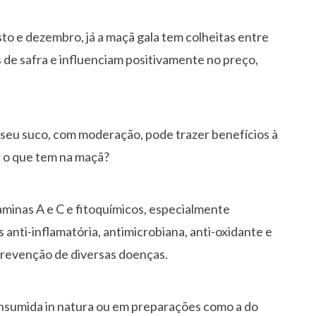
to e dezembro, já a maçã gala tem colheitas entre
 de safra e influenciam positivamente no preço,
seu suco, com moderação, pode trazer benefícios à
, o que tem na maçã?
taminas A e C e fitoquímicos, especialmente
nti-inflamatória, antimicrobiana, anti-oxidante e
 prevenção de diversas doenças.
consumida in natura ou em preparações como a do