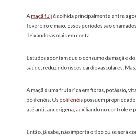
A
maçã fuji
é colhida principalmente entre agos
fevereiro e maio. Esses períodos são chamados
deixando-as mais em conta.
Estudos apontam que o consumo da maçã e do 
saúde, reduzindo riscos cardiovasculares. Mas
A maçã é uma fruta rica em fibras, potássio, vi
polifenóis. Os
polifenóis
possuem propriedades a
até anticancerígena, auxiliando no controle e
Então, já sabe, não importa o tipo ou se será 