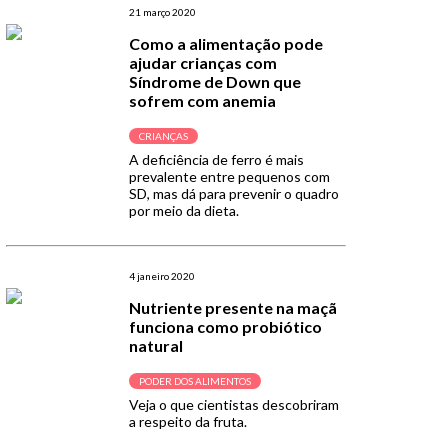
21 março 2020
Como a alimentação pode
ajudar crianças com
Síndrome de Down que
sofrem com anemia
CRIANÇAS
A deficiência de ferro é mais
prevalente entre pequenos com
SD, mas dá para prevenir o quadro
por meio da dieta.
4 janeiro 2020
Nutriente presente na maçã
funciona como probiótico
natural
PODER DOS ALIMENTOS
Veja o que cientistas descobriram
a respeito da fruta.