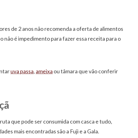
nores de 2 anos não recomenda a oferta de alimentos
o não é impedimento para fazer essa receita para o
entar
uva passa
,
ameixa
ou tâmara que vão conferir
açã
fruta que pode ser consumida com casca e tudo,
dades mais encontradas são a Fuji e a Gala.