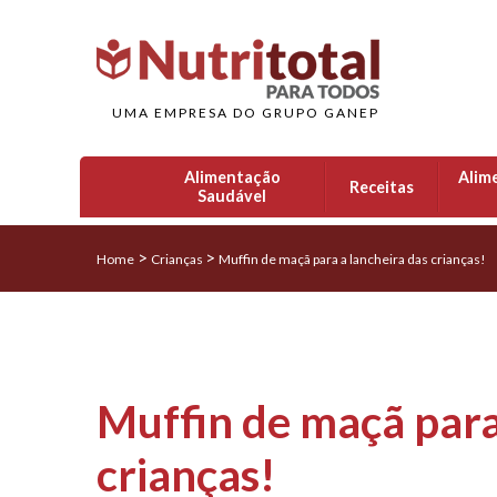
UMA EMPRESA DO GRUPO GANEP
Alimentação
Alim
Receitas
Saudável
>
>
Home
Crianças
Muffin de maçã para a lancheira das crianças!
Muffin de maçã para
crianças!