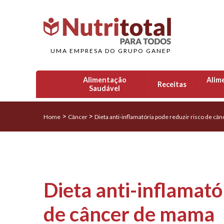
UMA EMPRESA DO GRUPO GANEP
Alimentação
Alim
Receitas
Saudável
>
>
Home
Câncer
Dieta anti-inflamatória pode reduzir risco de c
Dieta anti-inflamató
de câncer de mama