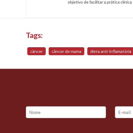
objetivo de facilitar a prática clínic
Tags:
câncer
câncer de mama
dieta anti-inflamatória