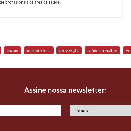
a de profissionais da área da saúde.
frutas
outubro rosa
prevenção
saúde da mulher
ve
Assine nossa newsletter: