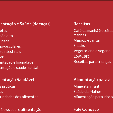
entação e Saúde (doenças)
Receitas
etes
Café da manhã (receitas
manhã)
são alta
Almoço e Jantar
idade
Snacks
iovasculares
Vegetariano e vegano
rointestinais
Low Carb
er
Receitas para crianças
entação e Imunidade
entação e saúde mental
mentação Saudável
Alimentação para a f
s práticas
Alimenta infantil
as
Saúde da Mulher
riedades dos alimentos
Alimentação para idoso
Fale Conosco
 News sobre alimentação