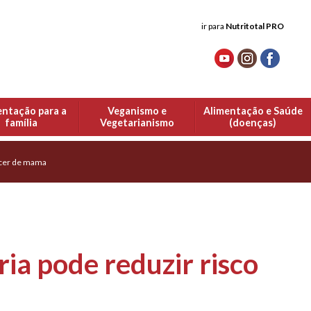
ir para
Nutritotal PRO
entação para a
Veganismo e
Alimentação e Saúde
família
Vegetarianismo
(doenças)
âncer de mama
ria pode reduzir risco