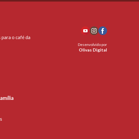
 para o café da
Desenvolvido por
Olivas Digital
amília
s