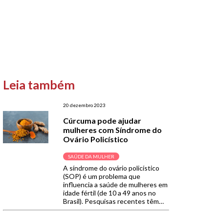
Leia também
20 dezembro 2023
Cúrcuma pode ajudar
mulheres com Síndrome do
Ovário Policístico
SAÚDE DA MULHER
A síndrome do ovário policístico
(SOP) é um problema que
influencia a saúde de mulheres em
idade fértil (de 10 a 49 anos no
Brasil). Pesquisas recentes têm
analisado substâncias naturais
encontradas nos alimentos para