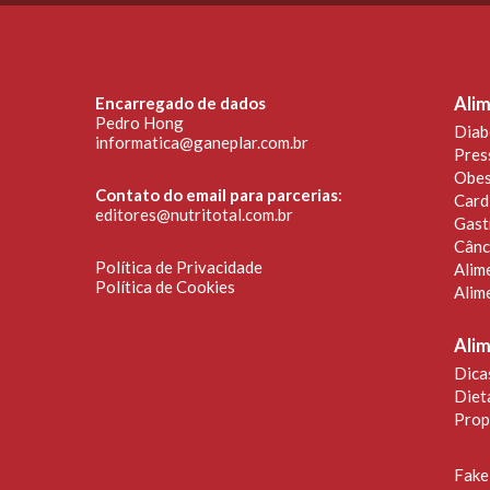
Encarregado de dados
Alim
Pedro Hong
Diab
informatica@ganeplar.com.br
Pres
Obes
Contato do email para parcerias
:
Card
editores@nutritotal.com.br
Gast
Cânc
Política de Privacidade
Alim
Política de Cookies
Alim
Ali
Dica
Diet
Prop
Fake