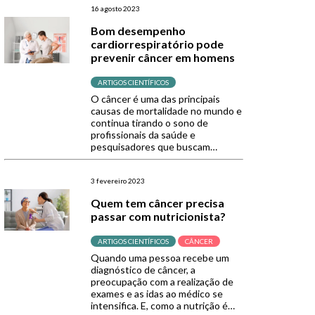
tratar essa condição, e um
16 agosto 2023
exemplo disso é a curcumina, um
Bom desempenho
componente da cúrcuma.
cardiorrespiratório pode
Mulheres com SOP enfrentam
prevenir câncer em homens
dificuldades como […]
ARTIGOS CIENTÍFICOS
O câncer é uma das principais
causas de mortalidade no mundo e
continua tirando o sono de
profissionais da saúde e
pesquisadores que buscam
encontrar uma solução e um
tratamento mais brando para a
doença. Recentemente, uma luz
3 fevereiro 2023
chamada desempenho
Quem tem câncer precisa
cardiorrespiratório brilhou no fim
passar com nutricionista?
do túnel para eles e você vai
entender o porquê. O […]
ARTIGOS CIENTÍFICOS
CÂNCER
Quando uma pessoa recebe um
diagnóstico de câncer, a
preocupação com a realização de
exames e as idas ao médico se
intensifica. E, como a nutrição é