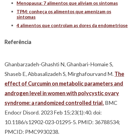
Menopausa: 7 alimentos que aliviam os sintomas
TPM: conheça os alimentos que amenizam os
sintomas
4 alimentos que controlam as dores da endometriose
Referência
Ghanbarzadeh-Ghashti N, Ghanbari-Homaie S,
Shaseb E, Abbasalizadeh S, Mirghafourvand M.
The
effect of Curcumin on metabolic parameters and
androgen level in women with polycystic ovary
syndrome: a randomized controlled trial.
BMC
Endocr Disord. 2023 Feb 15;23(1):40. doi:
10.1186/s12902-023-01295-5. PMID: 36788534;
PMCID: PMC9930238.