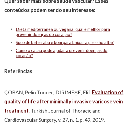
Quer saber mais sobre saúde vascular? Esses
conteúdos podem ser do seu interesse:
Dieta mediterrânea ou vegana: qual é melhor para
prevenir doenças do coração?
Suco de beterraba é bom para baixar a pressão alta?
Como o cacau pode ajudar a prevenir doenças do
coração?
Referências
ÇOBAN, Pelin Tuncer; DIRIMEŞE, Elif.
Evaluation of
quality of life after minimally invasive varicose vein
treatment.
Turkish Journal of Thoracic and
Cardiovascular Surgery, v. 27, n. 1, p. 49, 2019.