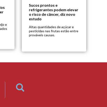
Sucos prontos e
dos
refrigerantes podem elevar
er
o risco de câncer, diz novo
estudo
ijo e
Altas quantidades de açúcar e
sados
pesticidas nas frutas estão entre
prováveis causas.