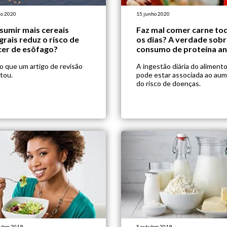
ho 2020
15 junho 2020
sumir mais cereais
Faz mal comer carne to
grais reduz o risco de
os dias? A verdade sobr
cer de esôfago?
consumo de proteína an
 o que um artigo de revisão
A ingestão diária do aliment
tou.
pode estar associada ao au
do risco de doenças.
ubro 2019
5 outubro 2019