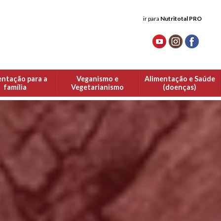
ir para
Nutritotal PRO
entação para a
Veganismo e
Alimentação e Saúde
família
Vegetarianismo
(doenças)