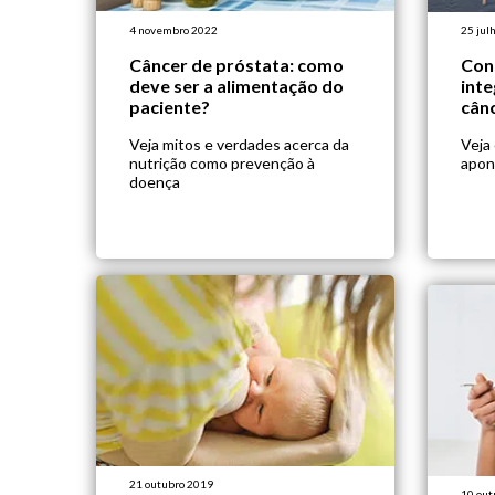
4 novembro 2022
25 jul
Câncer de próstata: como
Con
deve ser a alimentação do
inte
paciente?
cân
Veja mitos e verdades acerca da
Veja
nutrição como prevenção à
apon
doença
21 outubro 2019
10 out