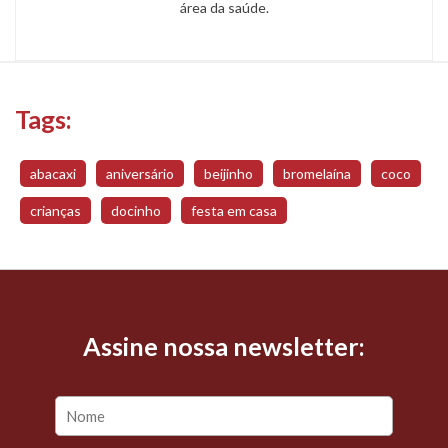
área da saúde.
Tags:
abacaxi
aniversário
beijinho
bromelaína
coco
crianças
docinho
festa em casa
Assine nossa newsletter: