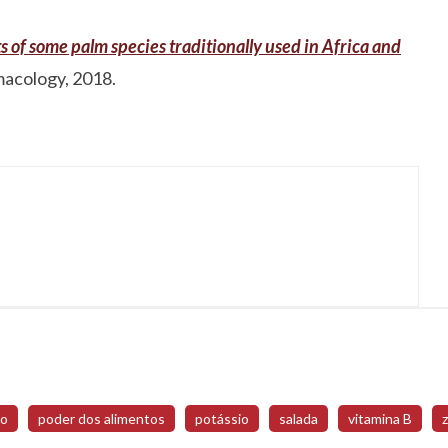
 of some palm species traditionally used in Africa and
acology, 2018.
so
poder dos alimentos
potássio
salada
vitamina B