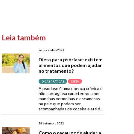
Leia também
26 novembro 2024
Dieta para psoríase: existem
alimentos que podem ajudar
no tratamento?
DICAS PRÁTICAS
DIETA
A psoríase é uma doença crônica e
não contagiosa caracterizada por
manchas vermelhas e escamosas
na pele que podem ser
acompanhadas de coceira e até de
dor. Com a crescente busca por
uma alimentação mais saudável,
quem tem essa condição passou a
28 setembro 2022
se perguntar: será que existe uma
Como o cacau pode ajudar a