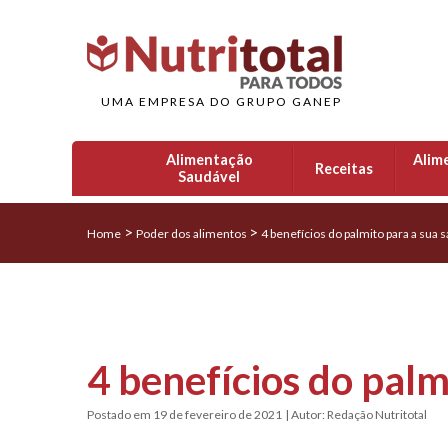
UMA EMPRESA DO GRUPO GANEP
Alimentação
Alim
Receitas
Saudável
>
>
Home
Poder dos alimentos
4 benefícios do palmito para a sua 
4 benefícios do palm
Postado em 19 de fevereiro de 2021
| Autor: Redação Nutritotal