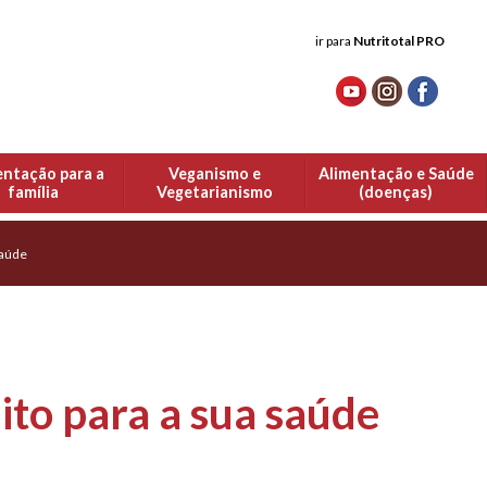
ir para
Nutritotal PRO
entação para a
Veganismo e
Alimentação e Saúde
família
Vegetarianismo
(doenças)
saúde
ito para a sua saúde