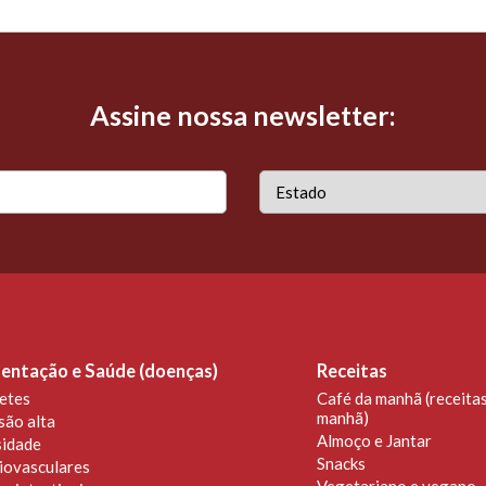
Assine nossa newsletter:
entação e Saúde (doenças)
Receitas
etes
Café da manhã (receitas
manhã)
são alta
Almoço e Jantar
idade
Snacks
iovasculares
Vegetariano e vegano