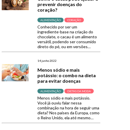
dieta para psoríase? A psoríase
prevenir doenças do
pode se […]
coração?
ALIMENTAÇÃO
CORAÇÃO
Conhecido por ser um
ingrediente-base na criação do
chocolate, o cacau é um alimento
versátil, podendo ser consumido
direto do pé, ou em versões
propícias ao preparo de receitas,
como o cacau em pó e os nibs. Um
dos trunfos por trás desse
14 junho 2022
alimento é o seu alto valor
Menos sódio e mais
nutricional. Rico em nutrientes
potássio: o combo na dieta
como zinco, […]
para evitar doenças
ALIMENTAÇÃO
DIETAS DA MODA
Menos sódio e mais potássio.
Você já ouviu falar nessa
combinação na hora de seguir uma
dieta? Nos países da Europa, como
o Reino Unido, ela até mesmo
recebeu uma sigla: LSHP (low
sodium, high potassium), e tem