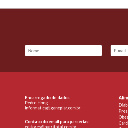
Encarregado de dados
Alim
Pedro Hong
Diab
informatica@ganeplar.com.br
Pres
Obes
Contato do email para parcerias
:
Card
editores@nutritotal.com.br