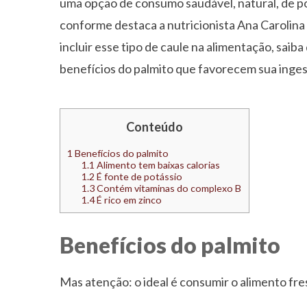
uma opção de consumo saudável, natural, de pou
conforme destaca a nutricionista Ana Carolina 
incluir esse tipo de caule na alimentação, saib
benefícios do palmito que favorecem sua inges
Conteúdo
1
Benefícios do palmito
1.1
Alimento tem baixas calorias
1.2
É fonte de potássio
1.3
Contém vitaminas do complexo B
1.4
É rico em zinco
Benefícios do palmito
Mas atenção: o ideal é consumir o alimento fre