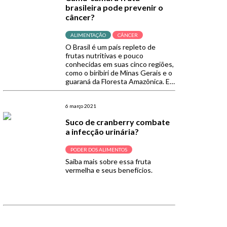
nutricional. Rico em nutrientes
brasileira pode prevenir o
como zinco, […]
câncer?
ALIMENTAÇÃO
CÂNCER
O Brasil é um país repleto de
frutas nutritivas e pouco
conhecidas em suas cinco regiões,
como o biribiri de Minas Gerais e o
guaraná da Floresta Amazônica. E
outro fruto que tem chamado a
atenção de cientistas devido ao
seu valor nutricional e suas
6 março 2021
propriedades é o camu-camu. Com
Suco de cranberry combate
formato arredondado, polpa
a infecção urinária?
branca e […]
PODER DOS ALIMENTOS
Saiba mais sobre essa fruta
vermelha e seus benefícios.