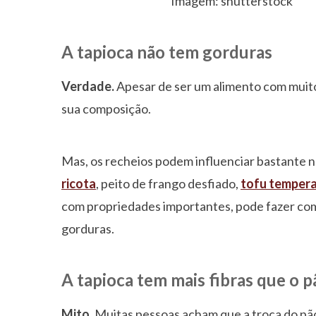
Imagem: shutterstock
A tapioca não tem gorduras
Verdade.
Apesar de ser um alimento com muito
sua composição.
Mas, os recheios podem influenciar bastante n
ricota
, peito de frango desfiado,
tofu temper
com propriedades importantes, pode fazer com
gorduras.
A tapioca tem mais fibras que o p
Mito.
Muitas pessoas acham que a troca do pão 