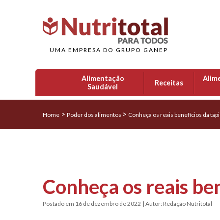
UMA EMPRESA DO GRUPO GANEP
Alimentação
Alim
Receitas
Saudável
>
>
Home
Poder dos alimentos
Conheça os reais benefícios da tap
Conheça os reais ben
Postado em 16 de dezembro de 2022
| Autor: Redação Nutritotal