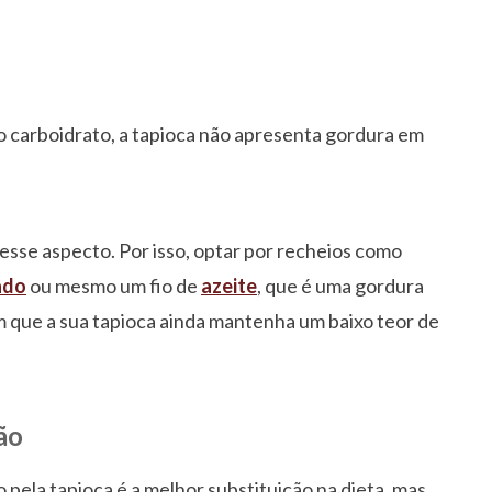
 carboidrato, a tapioca não apresenta gordura em
esse aspecto. Por isso, optar por recheios como
ado
ou mesmo um fio de
azeite
, que é uma gordura
 que a sua tapioca ainda mantenha um baixo teor de
ão
pela tapioca é a melhor substituição na dieta, mas