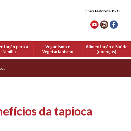
ir para
Nutritotal PRO
entação para a
Veganismo e
Alimentação e Saúde
família
Vegetarianismo
(doenças)
ioca
efícios da tapioca