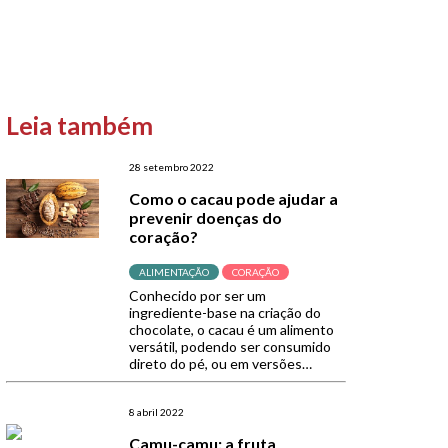
Leia também
28 setembro 2022
Como o cacau pode ajudar a
prevenir doenças do
coração?
ALIMENTAÇÃO
CORAÇÃO
Conhecido por ser um
ingrediente-base na criação do
chocolate, o cacau é um alimento
versátil, podendo ser consumido
direto do pé, ou em versões
propícias ao preparo de receitas,
como o cacau em pó e os nibs. Um
dos trunfos por trás desse
8 abril 2022
alimento é o seu alto valor
Camu-camu: a fruta