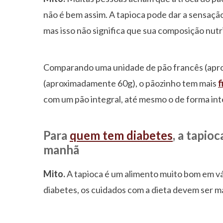
não é bem assim. A tapioca pode dar a sensaçã
mas isso não significa que sua composição nutri
Comparando uma unidade de pão francês (apr
(aproximadamente 60g), o pãozinho tem mais
f
com um pão integral, até mesmo o de forma integ
Para
quem tem diabetes
, a tapio
manhã
Mito.
A tapioca é um alimento muito bom em v
diabetes, os cuidados com a dieta devem ser m