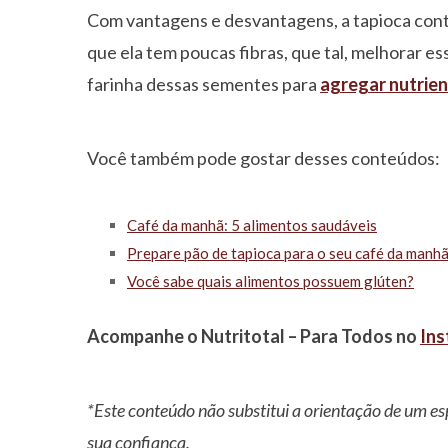
Com vantagens e desvantagens, a tapioca contin
que ela tem poucas fibras, que tal, melhorar e
farinha dessas sementes para
agregar nutrie
Você também pode gostar desses conteúdos:
Café da manhã: 5 alimentos saudáveis
Prepare pão de tapioca para o seu café da manh
Você sabe quais alimentos possuem glúten?
Acompanhe o Nutritotal – Para Todos no
In
*Este conteúdo não substitui a orientação de um es
sua confiança.