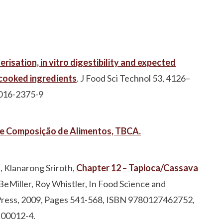
risation, in vitro digestibility and expected
ncooked ingredients
. J Food Sci Technol 53, 4126–
-016-2375-9
 de Composição de Alimentos, TBCA.
 Klanarong Sriroth,
Chapter 12 – Tapioca/Cassava
 BeMiller, Roy Whistler, In Food Science and
 Press, 2009, Pages 541-568, ISBN 9780127462752,
.00012-4.