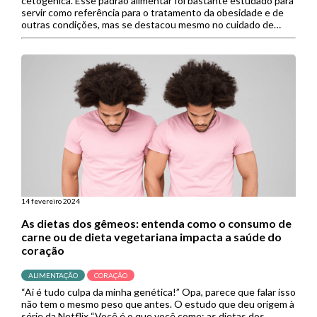
cetogênica. Esse padrão alimentar foi bastante estudado para
servir como referência para o tratamento da obesidade e de
outras condições, mas se destacou mesmo no cuidado de
doenças neurológicas, como a epilepsia. Contudo, novamente
a dieta cetogênica […]
14 fevereiro 2024
As dietas dos gêmeos: entenda como o consumo de
carne ou de dieta vegetariana impacta a saúde do
coração
ALIMENTAÇÃO
CORAÇÃO
“Ai é tudo culpa da minha genética!” Opa, parece que falar isso
não tem o mesmo peso que antes. O estudo que deu origem à
série da Netflix “Você é o que você come: as dietas dos