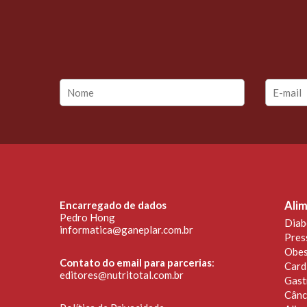
Encarregado de dados
Alim
Pedro Hong
Diab
informatica@ganeplar.com.br
Pres
Obes
Contato do email para parcerias
:
Card
editores@nutritotal.com.br
Gast
Cânc