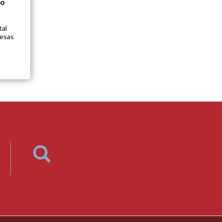
 o
al
fesas