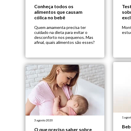
Conheça todos os
Tes
alimentos que causam
sob
cólica no bebê
excl
Quem amamenta precisa ter
Mont
cuidado na dieta para evitar o
estud
desconforto nos pequenos. Mas
afinal, quais alimentos são esses?
1 agos
3 agosto 2020
Beb
O que preciso saber sobre