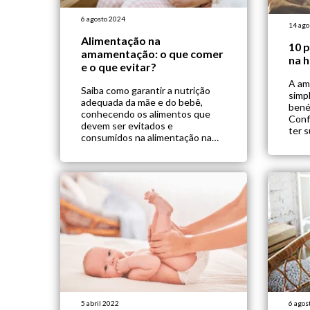
6 agosto 2024
14 ago
Alimentação na
10 p
amamentação: o que comer
na 
e o que evitar?
A am
Saiba como garantir a nutrição
simp
adequada da mãe e do bebê,
bené
conhecendo os alimentos que
Conf
devem ser evitados e
ter 
consumidos na alimentação na
amam
amamentação.
5 abril 2022
6 agos