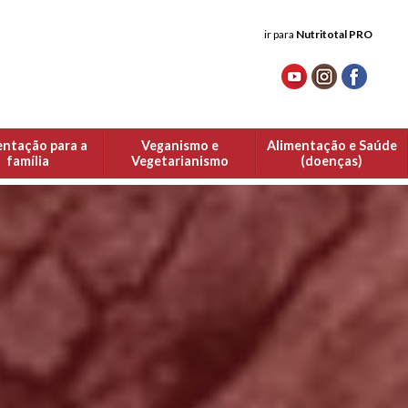
ir para
Nutritotal PRO
entação para a
Veganismo e
Alimentação e Saúde
família
Vegetarianismo
(doenças)