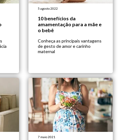
5 agosto 2022
10 benefícios da
o
amamentação para a mãe e
o bebê
es
Conheça as principais vantagens
ácia
de gesto de amor e carinho
maternal
7 maio 2021