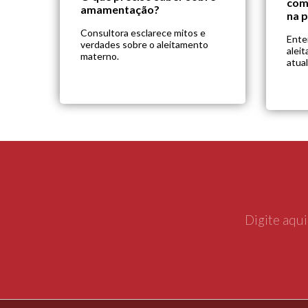
com
amamentação?
na p
Consultora esclarece mitos e
Ente
verdades sobre o aleitamento
alei
materno.
atual