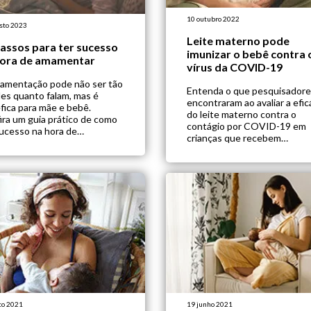
10 outubro 2022
sto 2023
Leite materno pode
assos para ter sucesso
imunizar o bebê contra 
hora de amamentar
vírus da COVID-19
amentação pode não ser tão
Entenda o que pesquisador
les quanto falam, mas é
encontraram ao avaliar a efic
fica para mãe e bebê.
do leite materno contra o
ira um guia prático de como
contágio por COVID-19 em
sucesso na hora de
crianças que recebem
entar.
amamentação.
to 2021
19 junho 2021