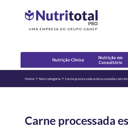
UMA EMPRESA DO GRUPO GANEP
Nutrição em
Nutrição Clínica
Consultório
>
>
Home
Sem categoria
Carne processada está associada com de
Carne processada es