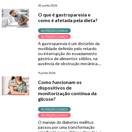
por diretrizes como o GLIM e a
Organização Mundial da Saúde
30 junho 2026
(OMS). Sua grande fortaleza está
O que é gastroparesia e
na simplicidade, sendo uma
como é afetada pela dieta?
ferramenta de baixo custo, não
invasiva e de fácil aplicação,
especialmente útil em contextos
NUTRIÇÃO CLÍNICA
de menor […]
NUTRIÇÃO CLÍNICA
A gastroparesia é um distúrbio da
motilidade definido pelo retardo
ou interrupção do esvaziamento
gástrico de alimentos sólidos, na
ausência de obstrução mecânica.
Normalmente, após a ingestão de
alimentos, os músculos da parede
9 junho 2026
do estômago trituram os
Como funcionam os
alimentos em pedaços menores e
dispositivos de
os empurram para o intestino
monitorização contínua da
delgado para continuar a
digestão. Porém, quando se […]
glicose?
NUTRIÇÃO CLÍNICA
NUTRIÇÃO CLÍNICA
O manejo do diabetes mellitus
passou por uma transformação