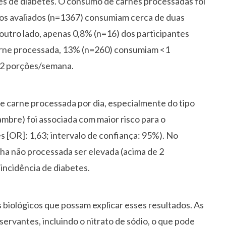
es de diabetes. O consumo de carnes processadas foi
os avaliados (n=1367) consumiam cerca de duas
utro lado, apenas 0,8% (n=16) dos participantes
arne processada, 13% (n=260) consumiam <1
2 porções/semana.
e carne processada por dia, especialmente do tipo
mbre) foi associada com maior risco para o
 [OR]: 1,63; intervalo de confiança: 95%). No
ha não processada ser elevada (acima de 2
incidência de diabetes.
iológicos que possam explicar esses resultados. As
servantes, incluindo o nitrato de sódio, o que pode