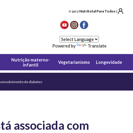
ir para
Nutritotal Para Todos
|
Powered by
Translate
Nutrição materno-
Vegetarianismo
Longevidade
infantil
senvolvimento de diabetes
tá associada com