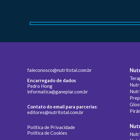
faleconosco@nutritotal.com.br
Nutr
Tera
Encarregado de dados
Nutr
Pedro Hong
Nutr
informatica@ganeplar.com.br
Prep
Glos
Contato do email para parcerias
:
Pirâ
editores@nutritotal.com.br
Nutr
Política de Privacidade
Política de Cookies
Nutri