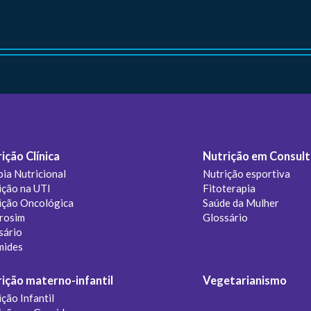
ição Clínica
Nutrição em Consult
pia Nutricional
Nutrição esportiva
ição na UTI
Fitoterapia
ição Oncológica
Saúde da Mulher
rosim
Glossário
sário
mides
ição materno-infantil
Vegetarianismo
ção Infantil