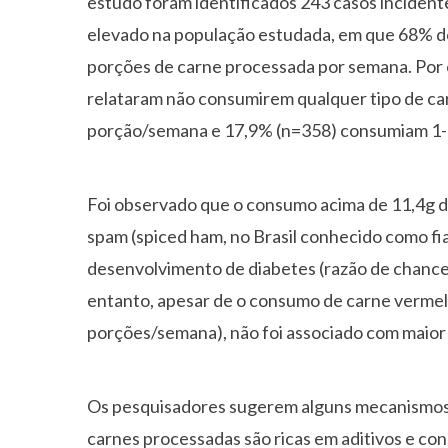
estudo foram identificados 243 casos incident
elevado na população estudada, em que 68% d
porções de carne processada por semana. Por o
relataram não consumirem qualquer tipo de c
porção/semana e 17,9% (n=358) consumiam 1-
Foi observado que o consumo acima de 11,4g d
spam (spiced ham, no Brasil conhecido como fia
desenvolvimento de diabetes (razão de chances
entanto, apesar de o consumo de carne vermel
porções/semana), não foi associado com maior 
Os pesquisadores sugerem alguns mecanismos b
carnes processadas são ricas em aditivos e con