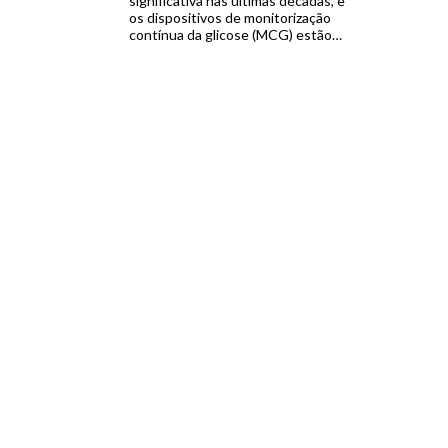
significativa nas últimas décadas, e
os dispositivos de monitorização
contínua da glicose (MCG) estão
no centro dessa revolução.
Diferentemente das tradicionais
medições por punção digital, que
fornecem apenas uma leitura
pontual, os sistemas de MCG
capturam dados em tempo real de
forma contínua, permitindo que
pacientes […]