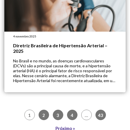
4 novembro 2025
Diretriz Brasileira de Hipertensão Arterial –
2025
No Brasil e no mundo, as doenças cardiovasculares
(DCVs) são a principal causa de morte, e a hipertensão
arterial (HA) é o principal fator de risco responsável por
elas. Nesse cenário alarmante, a Diretriz Brasileira de
Hipertensão Arterial foi recentemente atualizada, em um
realização conjunta da Sociedade Brasileira de Cardiologia
(SBC), da Sociedade Brasileira de […]
Navegação
1
2
3
4
…
43
por
posts
Próximo »