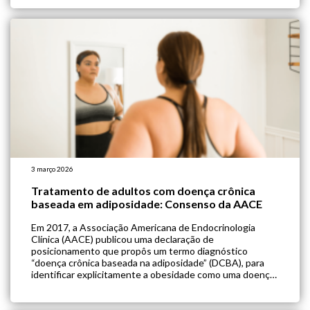
construído sob rigorosa metodologia, garantindo
independência editorial e foco […]
3 março 2026
Tratamento de adultos com doença crônica
baseada em adiposidade: Consenso da AACE
Em 2017, a Associação Americana de Endocrinologia
Clínica (AACE) publicou uma declaração de
posicionamento que propôs um termo diagnóstico
“doença crônica baseada na adiposidade” (DCBA), para
identificar explicitamente a obesidade como uma doença
crônica. Segundo os especialistas, a DCBA significa uma
doença crônica, progressiva e heterogênea que surge
devido ao controle neuroendócrino anormal do balanço