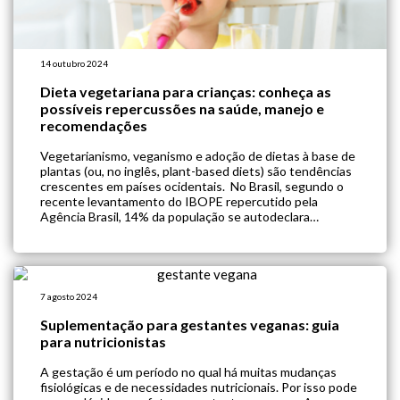
14 outubro 2024
Dieta vegetariana para crianças: conheça as
possíveis repercussões na saúde, manejo e
recomendações
Vegetarianismo, veganismo e adoção de dietas à base de
plantas (ou, no inglês, plant-based diets) são tendências
crescentes em países ocidentais. No Brasil, segundo o
recente levantamento do IBOPE repercutido pela
Agência Brasil, 14% da população se autodeclara
vegetariana e, de acordo com o Instituto Ipsos, 28% das
pessoas têm procurado ingerir menos carne em […]
7 agosto 2024
Suplementação para gestantes veganas: guia
para nutricionistas
A gestação é um período no qual há muitas mudanças
fisiológicas e de necessidades nutricionais. Por isso pode