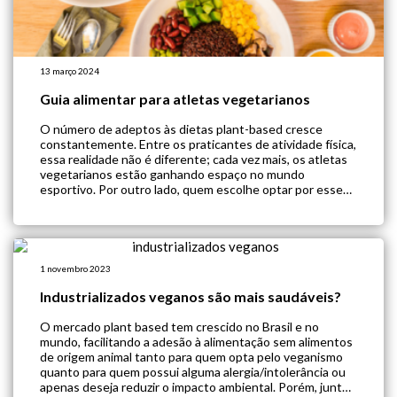
13 março 2024
Guia alimentar para atletas vegetarianos
O número de adeptos às dietas plant-based cresce
constantemente. Entre os praticantes de atividade física,
essa realidade não é diferente; cada vez mais, os atletas
vegetarianos estão ganhando espaço no mundo
esportivo. Por outro lado, quem escolhe optar por esse
estilo de vida precisa estar atento a algumas orientações
dietéticas específicas, considerando as necessidades
nutricionais […]
1 novembro 2023
Industrializados veganos são mais saudáveis?
O mercado plant based tem crescido no Brasil e no
mundo, facilitando a adesão à alimentação sem alimentos
de origem animal tanto para quem opta pelo veganismo
quanto para quem possui alguma alergia/intolerância ou
apenas deseja reduzir o impacto ambiental. Porém, junto