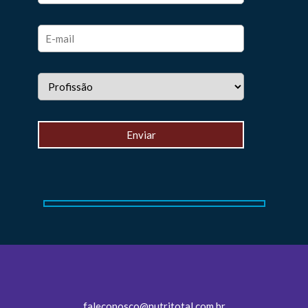
faleconosco@nutritotal.com.br