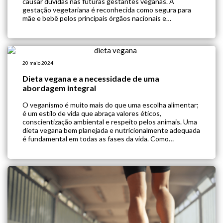
causar dúvidas nas futuras gestantes veganas. A
gestação vegetariana é reconhecida como segura para
mãe e bebê pelos principais órgãos nacionais e
internacionais. Gestantes veganas podem, inclusive, ter
benefícios como um ganho de peso adequado, menor
risco […]
20 maio 2024
Dieta vegana e a necessidade de uma
abordagem integral
O veganismo é muito mais do que uma escolha alimentar;
é um estilo de vida que abraça valores éticos,
conscientização ambiental e respeito pelos animais. Uma
dieta vegana bem planejada e nutricionalmente adequada
é fundamental em todas as fases da vida. Como
profissionais de saúde, é crucial entender esses
aspectos para oferecer um suporte integral […]