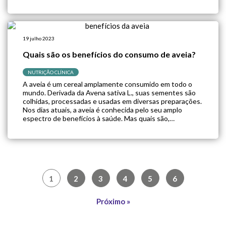
19 julho 2023
Quais são os benefícios do consumo de aveia?
NUTRIÇÃO CLÍNICA
A aveia é um cereal amplamente consumido em todo o
mundo. Derivada da Avena sativa L., suas sementes são
colhidas, processadas e usadas em diversas preparações.
Nos dias atuais, a aveia é conhecida pelo seu amplo
espectro de benefícios à saúde. Mas quais são,
exatamente, os benefícios da aveia? É o que iremos
descobrir hoje. […]
1
2
3
4
5
6
Próximo »