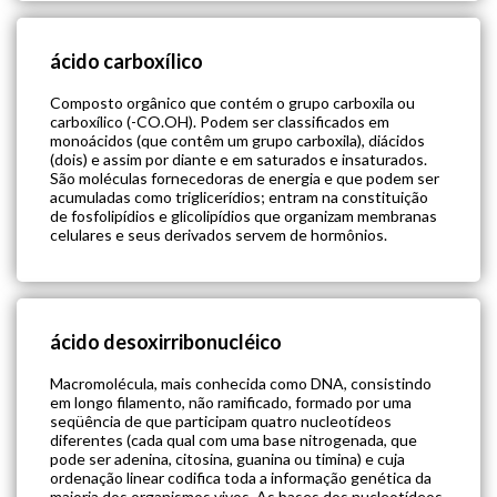
ácido carboxílico
Composto orgânico que contém o grupo carboxila ou
carboxílico (-CO.OH). Podem ser classificados em
monoácidos (que contêm um grupo carboxila), diácidos
(dois) e assim por diante e em saturados e insaturados.
São moléculas fornecedoras de energia e que podem ser
acumuladas como triglicerídios; entram na constituição
de fosfolipídios e glicolipídios que organizam membranas
celulares e seus derivados servem de hormônios.
ácido desoxirribonucléico
Macromolécula, mais conhecida como DNA, consistindo
em longo filamento, não ramificado, formado por uma
seqüência de que participam quatro nucleotídeos
diferentes (cada qual com uma base nitrogenada, que
pode ser adenina, citosina, guanina ou timina) e cuja
ordenação linear codifica toda a informação genética da
maioria dos organismos vivos. As bases dos nucleotídeos