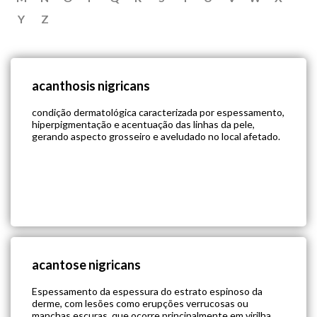
Y
Z
acanthosis nigricans
condição dermatológica caracterizada por espessamento,
hiperpigmentação e acentuação das linhas da pele,
gerando aspecto grosseiro e aveludado no local afetado.
acantose nigricans
Espessamento da espessura do estrato espinoso da
derme, com lesões como erupções verrucosas ou
manchas escuras, que ocorre principalmente em virilha,