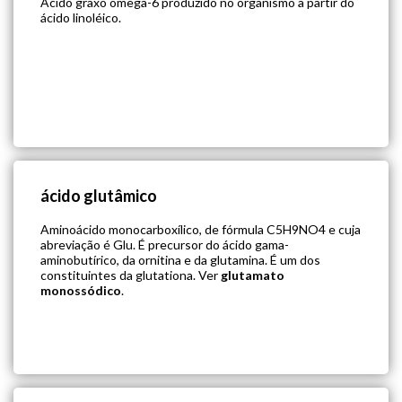
Ácido graxo ômega-6 produzido no organismo a partir do
ácido linoléico.
ácido glutâmico
Aminoácido monocarboxílico, de fórmula C5H9NO4 e cuja
abreviação é Glu. É precursor do ácido gama-
aminobutírico, da ornitina e da glutamina. É um dos
constituintes da glutationa. Ver
glutamato
monossódico
.