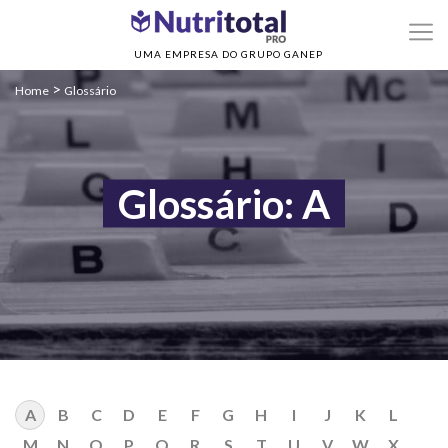
UMA EMPRESA DO GRUPO GANEP
>
Home
Glossário
Glossário: A
A
B
C
D
E
F
G
H
I
J
K
L
M
N
O
P
Q
R
S
T
U
V
W
X