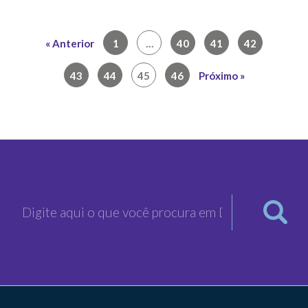
« Anterior
1
…
40
41
42
43
44
45
46
Próximo »