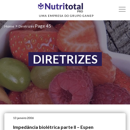
UMA EMPRESA DO GRUPO GANEP
>
Page 45
Home
Diretrizes
DIRETRIZES
13 janeiro 2006
Impedância biolétrica parte II – Espen