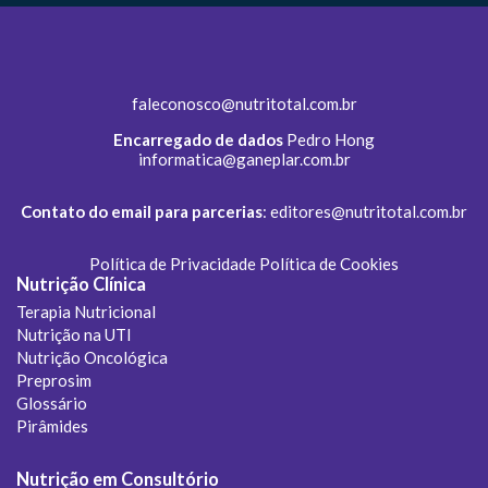
faleconosco@nutritotal.com.br
Encarregado de dados
Pedro Hong
informatica@ganeplar.com.br
Contato do email para parcerias
:
editores@nutritotal.com.br
Política de Privacidade
Política de Cookies
Nutrição Clínica
Terapia Nutricional
Nutrição na UTI
Nutrição Oncológica
Preprosim
Glossário
Pirâmides
Nutrição em Consultório