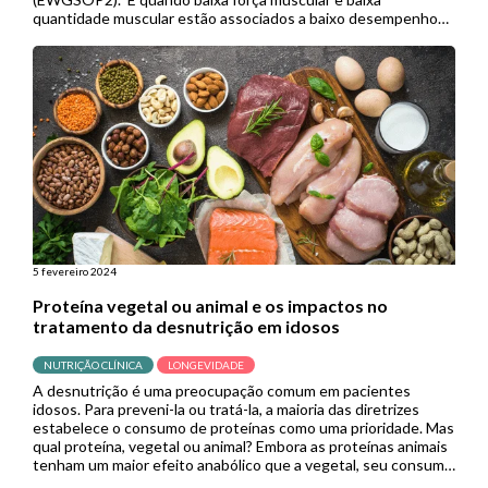
quantidade muscular estão associados a baixo desempenho
físico, a sarcopenia é considerada grave. Diversos métodos
estão disponíveis para medir a […]
5 fevereiro 2024
Proteína vegetal ou animal e os impactos no
tratamento da desnutrição em idosos
NUTRIÇÃO CLÍNICA
LONGEVIDADE
A desnutrição é uma preocupação comum em pacientes
idosos. Para preveni-la ou tratá-la, a maioria das diretrizes
estabelece o consumo de proteínas como uma prioridade. Mas
qual proteína, vegetal ou animal? Embora as proteínas animais
tenham um maior efeito anabólico que a vegetal, seu consumo
excessivo pode aumentar o risco de doenças cardiovasculares