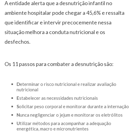
A entidade alerta que a desnutrição infantil no
ambiente hospitalar pode chegar a 45,6% e ressalta
que identificar e intervir precocemente nessa
situação melhora a conduta nutricional e os
desfechos.
Os 11 passos para combater a desnutrição são:
D
eterminar o risco nutricional e realizar avaliação
nutricional
E
stabelecer as necessidades nutricionais
S
olicitar peso corporal e monitorar durante a internação
N
unca negligenciar o jejum e monitorar os eletrólitos
U
tilizar métodos para acompanhar a adequação
energética, macro e micronutrientes