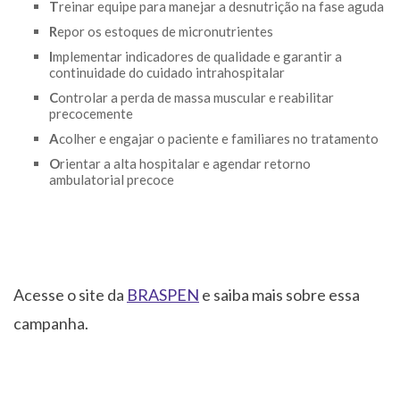
T
reinar equipe para manejar a desnutrição na fase aguda
R
epor os estoques de micronutrientes
I
mplementar indicadores de qualidade e garantir a
continuidade do cuidado intrahospitalar
C
ontrolar a perda de massa muscular e reabilitar
precocemente
A
colher e engajar o paciente e familiares no tratamento
O
rientar a alta hospitalar e agendar retorno
ambulatorial precoce
Acesse o site da
BRASPEN
e saiba mais sobre essa
campanha.