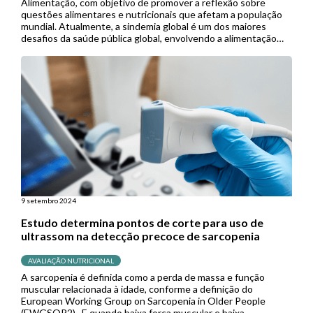
Alimentação, com objetivo de promover a reflexão sobre
questões alimentares e nutricionais que afetam a população
mundial. Atualmente, a sindemia global é um dos maiores
desafios da saúde pública global, envolvendo a alimentação
como um fator chave. Definimos “sindemia” como uma sinergia
de pandemias que […]
9 setembro 2024
Estudo determina pontos de corte para uso de
ultrassom na detecção precoce de sarcopenia
AVALIAÇÃO NUTRICIONAL
A sarcopenia é definida como a perda de massa e função
muscular relacionada à idade, conforme a definição do
European Working Group on Sarcopenia in Older People
(EWGSOP2). E quando baixa força muscular e baixa