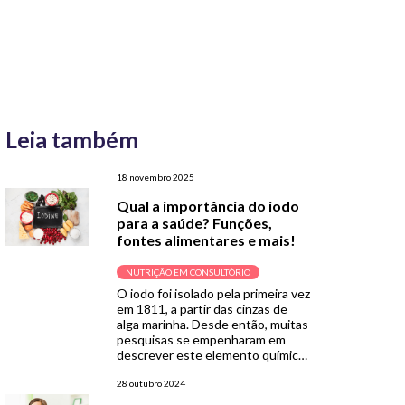
Leia também
18 novembro 2025
Qual a importância do iodo
para a saúde? Funções,
fontes alimentares e mais!
NUTRIÇÃO EM CONSULTÓRIO
O iodo foi isolado pela primeira vez
em 1811, a partir das cinzas de
alga marinha. Desde então, muitas
pesquisas se empenharam em
descrever este elemento químico,
que hoje sabemos ser essencial
para a saúde humana. O iodo é um
28 outubro 2024
oligoelemento naturalmente