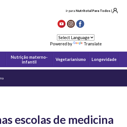
ir para
Nutritotal Para Todos
|
Powered by
Translate
Nutrição materno-
Vegetarianismo
Longevidade
infantil
ina
nas escolas de medicina