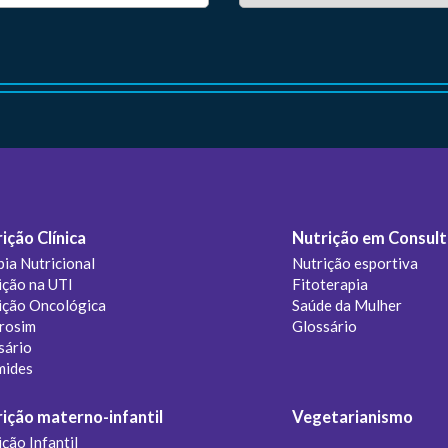
ição Clínica
Nutrição em Consult
pia Nutricional
Nutrição esportiva
ição na UTI
Fitoterapia
ição Oncológica
Saúde da Mulher
rosim
Glossário
sário
mides
ição materno-infantil
Vegetarianismo
ção Infantil