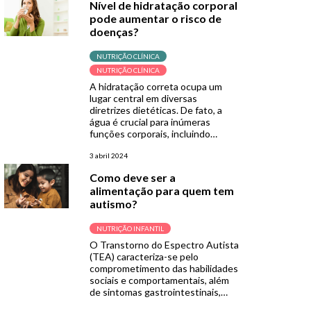
Nível de hidratação corporal
presente em alguns alimentos, e
pode aumentar o risco de
adicionado ao sal de cozinha. A
doenças?
seguir, você […]
NUTRIÇÃO CLÍNICA
NUTRIÇÃO CLÍNICA
A hidratação correta ocupa um
lugar central em diversas
diretrizes dietéticas. De fato, a
água é crucial para inúmeras
funções corporais, incluindo
digestão, circulação de nutrientes
e metabolismo. Dentre os
3 abril 2024
principais componentes
Como deve ser a
reguladores da homeostase de
alimentação para quem tem
fluidos e eletrólitos, estão a sede
autismo?
e a liberação de vasopressina
arginina (AVP). Embora a maioria
das pessoas não […]
NUTRIÇÃO INFANTIL
O Transtorno do Espectro Autista
(TEA) caracteriza-se pelo
comprometimento das habilidades
sociais e comportamentais, além
de sintomas gastrointestinais,
intolerâncias alimentares e