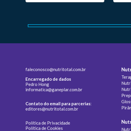
faleconosco@nutritotal.com.br
Nutr
Tera
Encarregado de dados
Nutr
Pedro Hong
Nutr
informatica@ganeplar.com.br
Prep
Glos
Contato do email para parcerias
:
Pirâ
editores@nutritotal.com.br
Nutr
Política de Privacidade
Política de Cookies
Nutri