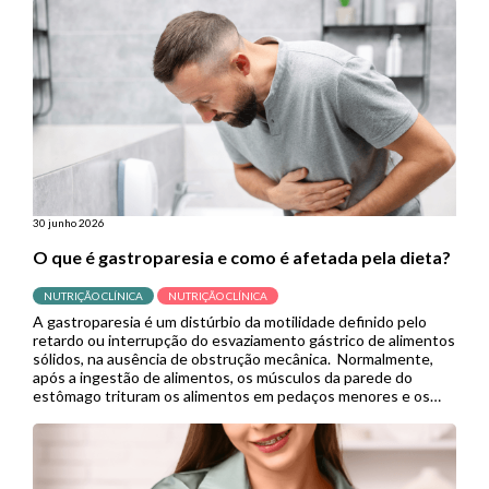
útil em contextos de menor […]
30 junho 2026
O que é gastroparesia e como é afetada pela dieta?
NUTRIÇÃO CLÍNICA
NUTRIÇÃO CLÍNICA
A gastroparesia é um distúrbio da motilidade definido pelo
retardo ou interrupção do esvaziamento gástrico de alimentos
sólidos, na ausência de obstrução mecânica. Normalmente,
após a ingestão de alimentos, os músculos da parede do
estômago trituram os alimentos em pedaços menores e os
empurram para o intestino delgado para continuar a digestão.
Porém, quando se […]