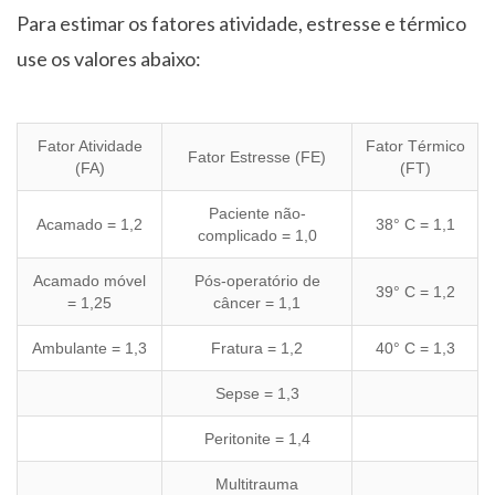
Para estimar os fatores atividade, estresse e térmico
use os valores abaixo:
Fator Atividade
Fator Térmico
Fator Estresse (FE)
(FA)
(FT)
Paciente não-
Acamado = 1,2
38° C = 1,1
complicado = 1,0
Acamado móvel
Pós-operatório de
39° C = 1,2
= 1,25
câncer = 1,1
Ambulante = 1,3
Fratura = 1,2
40° C = 1,3
Sepse = 1,3
Peritonite = 1,4
Multitrauma