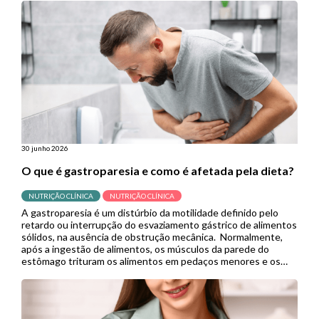
útil em contextos de menor […]
30 junho 2026
O que é gastroparesia e como é afetada pela dieta?
NUTRIÇÃO CLÍNICA
NUTRIÇÃO CLÍNICA
A gastroparesia é um distúrbio da motilidade definido pelo
retardo ou interrupção do esvaziamento gástrico de alimentos
sólidos, na ausência de obstrução mecânica. Normalmente,
após a ingestão de alimentos, os músculos da parede do
estômago trituram os alimentos em pedaços menores e os
empurram para o intestino delgado para continuar a digestão.
Porém, quando se […]