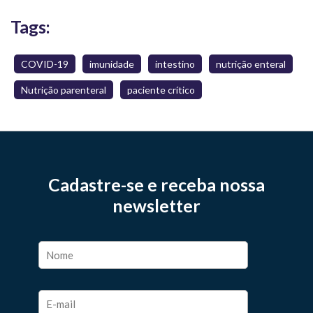
Tags:
COVID-19
imunidade
intestino
nutrição enteral
Nutrição parenteral
paciente crítico
Cadastre-se e receba nossa
newsletter