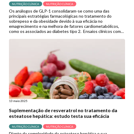
NUTRIÇÃO CLÍNICA
NUTRIÇÃO CLÍNICA
Os análogos de GLP-1 consolidaram-se como uma das
principais estratégias farmacológicas no tratamento do
sobrepeso e da obesidade devido à sua eficácia no
emagrecimento e na melhora de fatores cardiometabólicos,
como os associados ao diabetes tipo 2. Ensaios clínicos com
semaglutida e tirzepatida, por exemplo, demonstraram
resultados superiores aos de outras terapias medicamentosas
anti-obesidade, ampliando […]
13 maio 2025
Suplementação de resveratrol no tratamento da
esteatose hepática: estudo testa sua eficácia
NUTRIÇÃO CLÍNICA
NUTRIÇÃO CLÍNICA
Diante da complexidade da esteatose hepática e sua