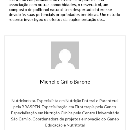
associação com outras comorbidades, o resveratrol, um
composto de polifenol natural, tem despertado interesse
devido às suas potenciais propriedades benéficas. Um estudo
recente investigou os efeitos da suplementação de
resveratrol no tratamento da esteatose hepática, buscando
esclarecer seu papel terapêutico. A doença hepática
gordurosa não alcoólica (DHGNA), […]
Michelle Grillo Barone
Nutricionista. Especialista em Nutrição Enteral e Parenteral
pela BRASPEN. Especialização em Fitoterapia pela Ganep.
Especialização em Nutrição Clínica pelo Centro Universitário
São Camilo. Coordenadora de projetos e inovação do Ganep
Educação e Nutritotal