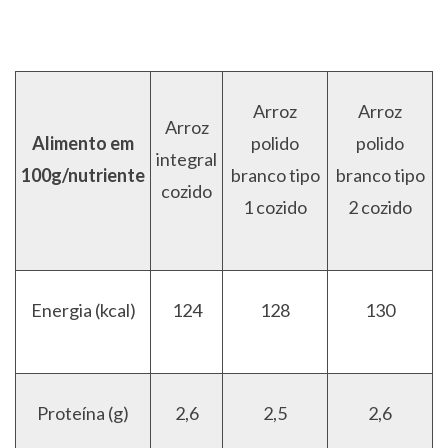
Arroz
Arroz
Arroz
Alimento em
polido
polido
integral
100g/nutriente
branco tipo
branco tipo
cozido
1 cozido
2 cozido
Energia (kcal)
124
128
130
Proteína (g)
2,6
2,5
2,6