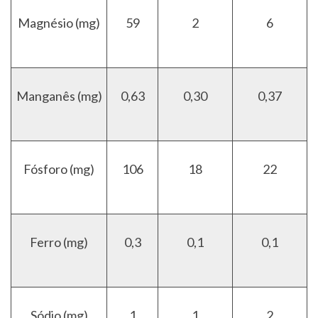
Magnésio (mg)
59
2
6
Manganês (mg)
0,63
0,30
0,37
Fósforo (mg)
106
18
22
Ferro (mg)
0,3
0,1
0,1
Sódio (mg)
1
1
2