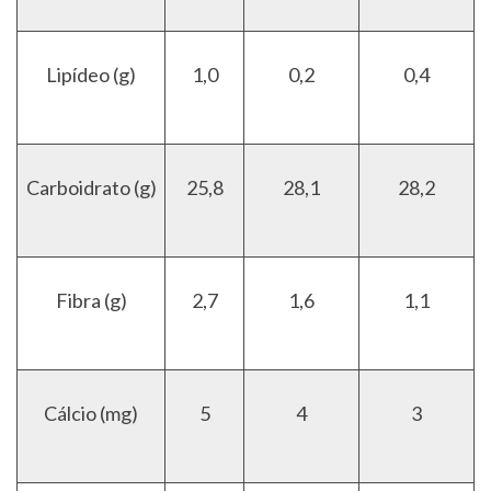
Lipídeo (g)
1,0
0,2
0,4
Carboidrato (g)
25,8
28,1
28,2
Fibra (g)
2,7
1,6
1,1
Cálcio (mg)
5
4
3