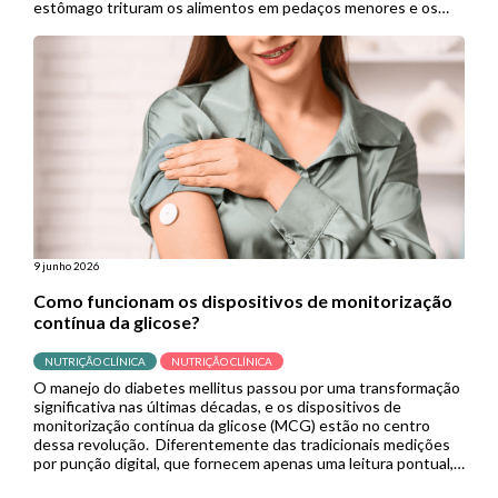
estômago trituram os alimentos em pedaços menores e os
empurram para o intestino delgado para continuar a digestão.
Porém, quando se […]
9 junho 2026
Como funcionam os dispositivos de monitorização
contínua da glicose?
NUTRIÇÃO CLÍNICA
NUTRIÇÃO CLÍNICA
O manejo do diabetes mellitus passou por uma transformação
significativa nas últimas décadas, e os dispositivos de
monitorização contínua da glicose (MCG) estão no centro
dessa revolução. Diferentemente das tradicionais medições
por punção digital, que fornecem apenas uma leitura pontual,
os sistemas de MCG capturam dados em tempo real de forma