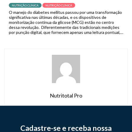
NUTRIÇÃO CLÍNICA
NUTRIÇÃO CLÍNICA
O manejo do diabetes mellitus passou por uma transformação
significativa nas últimas décadas, e os dispositivos de
monitorização contínua da glicose (MCG) estão no centro
dessa revolução. Diferentemente das tradicionais medições
por punção digital, que fornecem apenas uma leitura pontual,
os sistemas de MCG capturam dados em tempo real de forma
contínua, permitindo que pacientes […]
Nutritotal Pro
Cadastre-se e receba nossa