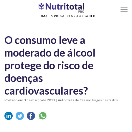
>
>
Home
Sem categoria
O consumo leve a moderado de álcool protege do risc
de doenças cardiovasculares?
UMA EMPRESA DO GRUPO GANEP
O consumo leve a
moderado de álcool
protege do risco de
doenças
cardiovasculares?
Postado em 3 de março de 2011
| Autor: Rita de Cássia Borges de Castro