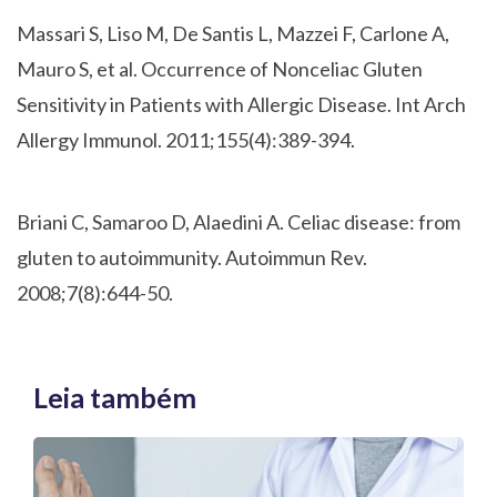
Massari S, Liso M, De Santis L, Mazzei F, Carlone A,
Mauro S, et al. Occurrence of Nonceliac Gluten
Sensitivity in Patients with Allergic Disease. Int Arch
Allergy Immunol. 2011;155(4):389-394.
Briani C, Samaroo D, Alaedini A. Celiac disease: from
gluten to autoimmunity. Autoimmun Rev.
2008;7(8):644-50.
Leia também