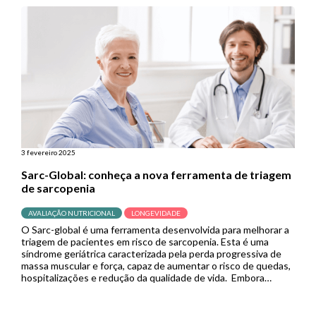
adicionado ao sal de cozinha. A seguir, você […]
3 fevereiro 2025
Sarc-Global: conheça a nova ferramenta de triagem
de sarcopenia
AVALIAÇÃO NUTRICIONAL
LONGEVIDADE
O Sarc-global é uma ferramenta desenvolvida para melhorar a
triagem de pacientes em risco de sarcopenia. Esta é uma
síndrome geriátrica caracterizada pela perda progressiva de
massa muscular e força, capaz de aumentar o risco de quedas,
hospitalizações e redução da qualidade de vida. Embora
existam ferramentas como o Sarc-F e o Sarc-CalF para rastrear
[…]