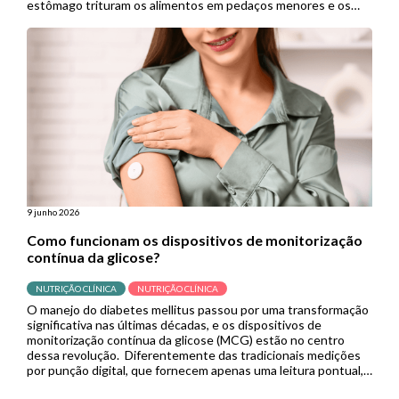
estômago trituram os alimentos em pedaços menores e os
empurram para o intestino delgado para continuar a digestão.
Porém, quando se […]
9 junho 2026
Como funcionam os dispositivos de monitorização
contínua da glicose?
NUTRIÇÃO CLÍNICA
NUTRIÇÃO CLÍNICA
O manejo do diabetes mellitus passou por uma transformação
significativa nas últimas décadas, e os dispositivos de
monitorização contínua da glicose (MCG) estão no centro
dessa revolução. Diferentemente das tradicionais medições
por punção digital, que fornecem apenas uma leitura pontual,
os sistemas de MCG capturam dados em tempo real de forma