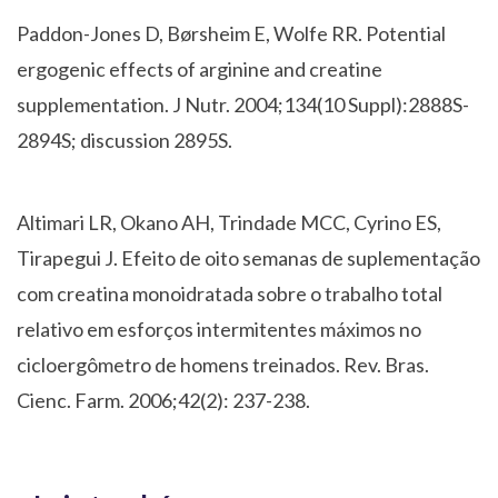
Paddon-Jones D, Børsheim E, Wolfe RR. Potential
ergogenic effects of arginine and creatine
supplementation. J Nutr. 2004;134(10 Suppl):2888S-
2894S; discussion 2895S.
Altimari LR, Okano AH, Trindade MCC, Cyrino ES,
Tirapegui J. Efeito de oito semanas de suplementação
com creatina monoidratada sobre o trabalho total
relativo em esforços intermitentes máximos no
cicloergômetro de homens treinados. Rev. Bras.
Cienc. Farm. 2006;42(2): 237-238.