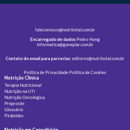
faleconosco@nutritotal.com.br
Encarregado de dados
Pedro Hong
informatica@ganeplar.com.br
Contato do email para parcerias
:
editores@nutritotal.com.br
Política de Privacidade
Política de Cookies
Nutrição Clínica
Terapia Nutricional
Nutrição na UTI
Nutrição Oncológica
Preprosim
Glossário
Pirâmides
Nutrição em Consultório