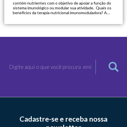
contém nutrientes com o objetivo de apoiar a função do
sistema imunológico ou modular sua atividade. Quais os
benefícios da terapia nutricional imunomoduladora? A
imunonutrição pode modular mecanismos específicos
envolvidos em várias vias imunes e inflamatórias. No
contexto cirúrgico, demonstrou reduzir […]
Cadastre-se e receba nossa