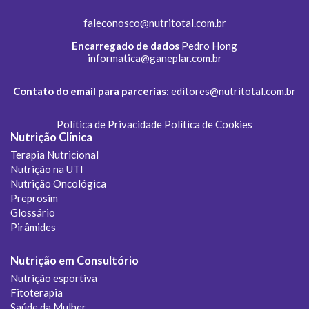
faleconosco@nutritotal.com.br
Encarregado de dados
Pedro Hong
informatica@ganeplar.com.br
Contato do email para parcerias
:
editores@nutritotal.com.br
Política de Privacidade
Política de Cookies
Nutrição Clínica
Terapia Nutricional
Nutrição na UTI
Nutrição Oncológica
Preprosim
Glossário
Pirâmides
Nutrição em Consultório
Nutrição esportiva
Fitoterapia
Saúde da Mulher