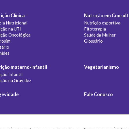
ição Clínica
Nutrição em Consult
pia Nutricional
Nutrição esportiva
ição na UTI
Fitoterapia
ição Oncológica
Saúde da Mulher
rosim
Glossário
sário
mides
ição materno-infantil
Vegetarianismo
ção Infantil
ição na Gravidez
gevidade
Fale Conosco