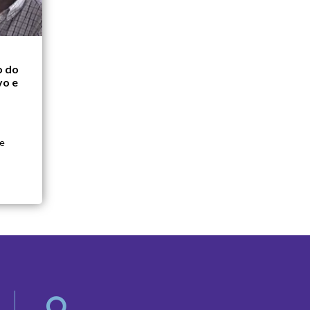
o do
vo e
 e