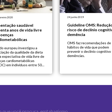
24 junho 2019
ereiro 2020
Guideline OMS: Reduçã
mentação saudável
risco de declínio cogniti
nta anos de vida livre
demência
doenças
diometabólicas
OMS faz recomendações de
hábitos de vida que podem
do europeu investigou a
prevenir o declínio cognitivo
ciação da qualidade da dieta
demências.
 expectativa de vida livre de
ças cardiometabólicas
DC) em indivíduos entre 50 e
os. Para isso, foram
izados dados de um estudo
pectivo com 10308
icipantes acompanhados
nte 25 anos. Neste período,
articipantes responderam
tionários sobre alimentação,
tos de vida e parâmetros […]