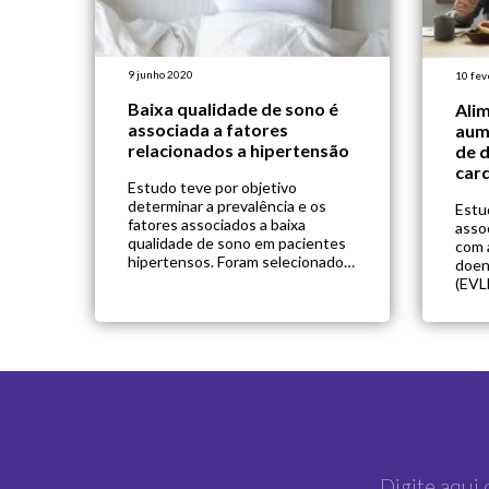
9 junho 2020
10 fev
Baixa qualidade de sono é
Ali
associada a fatores
aume
relacionados a hipertensão
de 
car
Estudo teve por objetivo
determinar a prevalência e os
Estu
fatores associados a baixa
asso
qualidade de sono em pacientes
com a
hipertensos. Foram selecionados
doen
para o estudo, pacientes
(EVL
hipertensos que atenderam aos
85 an
critérios de elegibilidade e que
util
frequentavam o hospital em que
pros
foi realizado o estudo. Os
part
participantes responderam a
dura
entrevista sobre dados
os p
sociodemográficos, índice de
ques
qualidade do […]
hábi