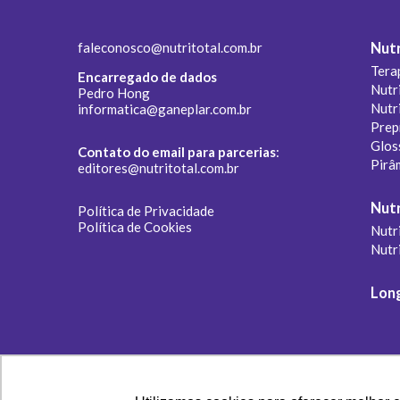
faleconosco@nutritotal.com.br
Nutr
Tera
Encarregado de dados
Nutr
Pedro Hong
Nutr
informatica@ganeplar.com.br
Prep
Glos
Contato do email para parcerias
:
Pirâ
editores@nutritotal.com.br
Nutr
Política de Privacidade
Política de Cookies
Nutri
Nutr
Lon