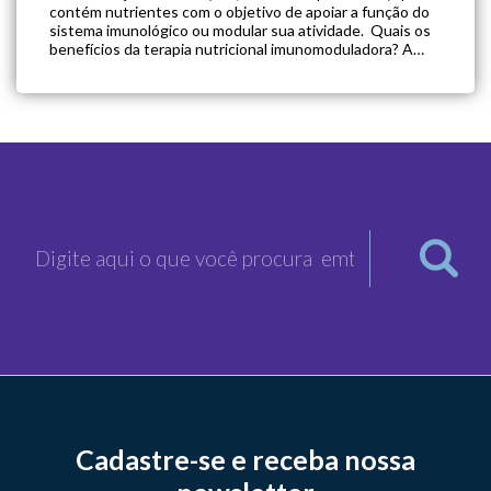
contém nutrientes com o objetivo de apoiar a função do
sistema imunológico ou modular sua atividade. Quais os
benefícios da terapia nutricional imunomoduladora? A
imunonutrição pode modular mecanismos específicos
envolvidos em várias vias imunes e inflamatórias. No
contexto cirúrgico, demonstrou reduzir […]
Cadastre-se e receba nossa