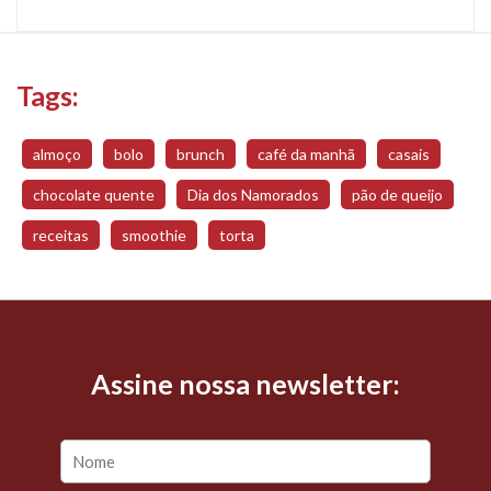
Tags:
almoço
bolo
brunch
café da manhã
casais
chocolate quente
Dia dos Namorados
pão de queijo
receitas
smoothie
torta
Assine nossa newsletter: