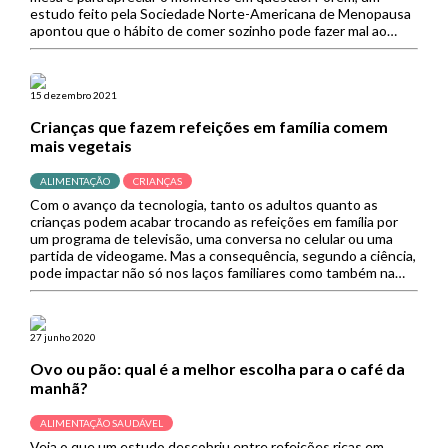
estudo feito pela Sociedade Norte-Americana de Menopausa
apontou que o hábito de comer sozinho pode fazer mal ao
coração. A pesquisa foi feita […]
15 dezembro 2021
Crianças que fazem refeições em família comem
mais vegetais
ALIMENTAÇÃO
CRIANÇAS
Com o avanço da tecnologia, tanto os adultos quanto as
crianças podem acabar trocando as refeições em família por
um programa de televisão, uma conversa no celular ou uma
partida de videogame. Mas a consequência, segundo a ciência,
pode impactar não só nos laços familiares como também na
saúde e desenvolvimento infantil. Um estudo feito […]
27 junho 2020
Ovo ou pão: qual é a melhor escolha para o café da
manhã?
ALIMENTAÇÃO SAUDÁVEL
Veja o que um estudo descobriu entre refeições ricas em