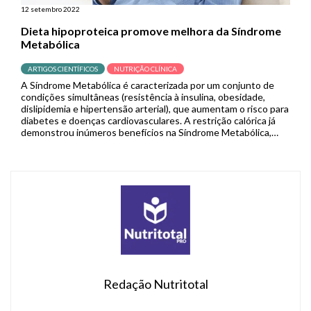
12 setembro 2022
Dieta hipoproteica promove melhora da Síndrome
Metabólica
ARTIGOS CIENTÍFICOS
NUTRIÇÃO CLÍNICA
A Síndrome Metabólica é caracterizada por um conjunto de
condições simultâneas (resistência à insulina, obesidade,
dislipidemia e hipertensão arterial), que aumentam o risco para
diabetes e doenças cardiovasculares. A restrição calórica já
demonstrou inúmeros benefícios na Síndrome Metabólica,
mas não se sabe ao certo qual nutriente é o responsável por
estas melhoras. Considerando que dietas […]
Redação Nutritotal