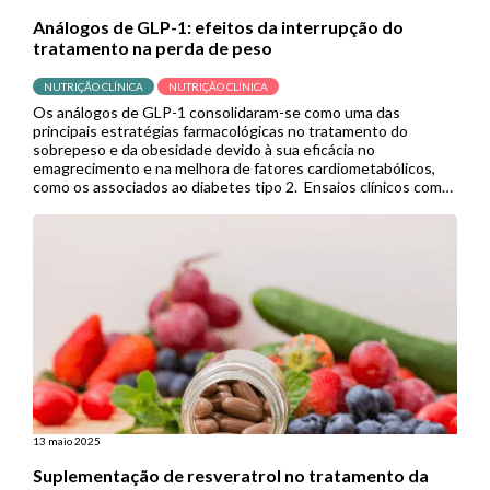
Análogos de GLP-1: efeitos da interrupção do
tratamento na perda de peso
NUTRIÇÃO CLÍNICA
NUTRIÇÃO CLÍNICA
Os análogos de GLP-1 consolidaram-se como uma das
principais estratégias farmacológicas no tratamento do
sobrepeso e da obesidade devido à sua eficácia no
emagrecimento e na melhora de fatores cardiometabólicos,
como os associados ao diabetes tipo 2. Ensaios clínicos com
semaglutida e tirzepatida, por exemplo, demonstraram
resultados superiores aos de outras terapias medicamentosas
anti-obesidade, ampliando […]
13 maio 2025
Suplementação de resveratrol no tratamento da