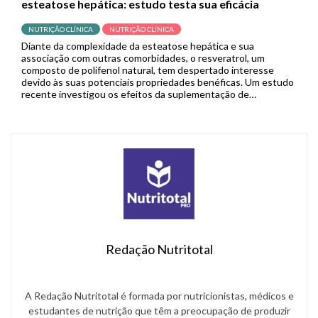
esteatose hepática: estudo testa sua eficácia
NUTRIÇÃO CLÍNICA
NUTRIÇÃO CLÍNICA
Diante da complexidade da esteatose hepática e sua
associação com outras comorbidades, o resveratrol, um
composto de polifenol natural, tem despertado interesse
devido às suas potenciais propriedades benéficas. Um estudo
recente investigou os efeitos da suplementação de
resveratrol no tratamento da esteatose hepática, buscando
esclarecer seu papel terapêutico. A doença hepática
gordurosa não alcoólica (DHGNA), […]
Redação Nutritotal
A Redação Nutritotal é formada por nutricionistas, médicos e
estudantes de nutrição que têm a preocupação de produzir